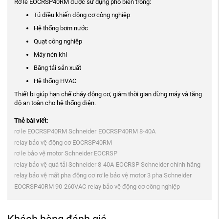
Rơ le EOCRSP40RM được sử dụng phổ biến trong:
Tủ điều khiển động cơ công nghiệp
Hệ thống bơm nước
Quạt công nghiệp
Máy nén khí
Băng tải sản xuất
Hệ thống HVAC
Thiết bị giúp hạn chế cháy động cơ, giảm thời gian dừng máy và tăng
độ an toàn cho hệ thống điện.
Thẻ bài viết:
rơ le EOCRSP40RM Schneider
EOCRSP40RM 8-40A
relay bảo vệ động cơ EOCRSP40RM
rơ le bảo vệ motor Schneider EOCRSP
relay bảo vệ quá tải Schneider 8-40A
EOCRSP Schneider chính hãng
relay bảo vệ mất pha động cơ
rơ le bảo vệ motor 3 pha Schneider
EOCRSP40RM 90-260VAC
relay bảo vệ động cơ công nghiệp