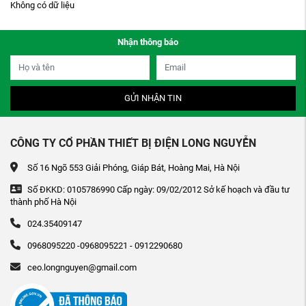
Không có dữ liệu
Nhận thông báo
GỬI NHẬN TIN
CÔNG TY CỔ PHẦN THIẾT BỊ ĐIỆN LONG NGUYỄN
Số 16 Ngõ 553 Giải Phóng, Giáp Bát, Hoàng Mai, Hà Nội
Số ĐKKD: 0105786990 Cấp ngày: 09/02/2012 Sở kế hoạch và đầu tư
thành phố Hà Nội
024.35409147
0968095220 -0968095221 - 0912290680
ceo.longnguyen@gmail.com