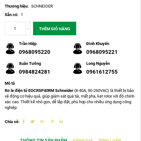
Thương hiệu:
SCHNEIDER
Sẵn có:
1
THÊM GIỎ HÀNG
Trần Hiệp
Đình Khuyến
0968095220
0968095221
Xuân Tưởng
Long Nguyễn
0984824281
0961612755
Mô tả
Rơ le điện tử EOCRSP40RM Schneider
(8-40A, 90-260VAC) là thiết bị bảo
vệ động cơ hiệu quả, giúp giám sát quá tải, mất pha, kẹt rotor với độ chính
xác cao. Thiết kế nhỏ gọn, dễ lắp đặt, phù hợp cho nhiều ứng dụng công
nghiệp.
Chia sẻ:
THÔNG TIN SẢN PHẨM
ĐÁNH GIÁ
BÌNH LUẬN