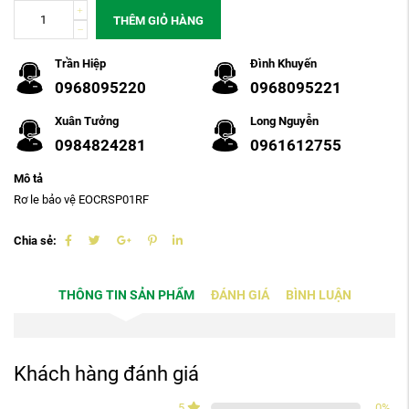
THÊM GIỎ HÀNG
Trần Hiệp
Đình Khuyến
0968095220
0968095221
Xuân Tưởng
Long Nguyễn
0984824281
0961612755
Mô tả
Rơ le bảo vệ EOCRSP01RF
Chia sẻ:
THÔNG TIN SẢN PHẨM
ĐÁNH GIÁ
BÌNH LUẬN
Khách hàng đánh giá
5
0
%