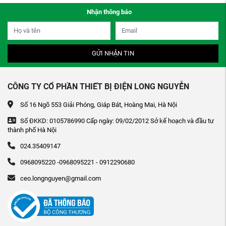
Nhận thông báo
GỬI NHẬN TIN
CÔNG TY CỔ PHẦN THIẾT BỊ ĐIỆN LONG NGUYỄN
Số 16 Ngõ 553 Giải Phóng, Giáp Bát, Hoàng Mai, Hà Nội
Số ĐKKD: 0105786990 Cấp ngày: 09/02/2012 Sở kế hoạch và đầu tư
thành phố Hà Nội
024.35409147
0968095220 -0968095221 - 0912290680
ceo.longnguyen@gmail.com