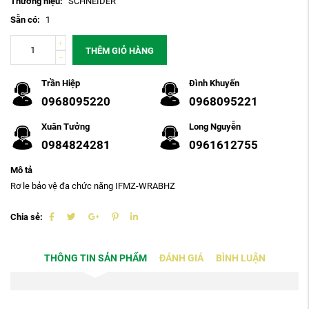
Thương hiệu:
SCHNEIDER
Sẵn có:
1
THÊM GIỎ HÀNG
Trần Hiệp
Đình Khuyến
0968095220
0968095221
Xuân Tưởng
Long Nguyễn
0984824281
0961612755
Mô tả
Rơ le bảo vệ đa chức năng IFMZ-WRABHZ
Chia sẻ:
THÔNG TIN SẢN PHẨM
ĐÁNH GIÁ
BÌNH LUẬN