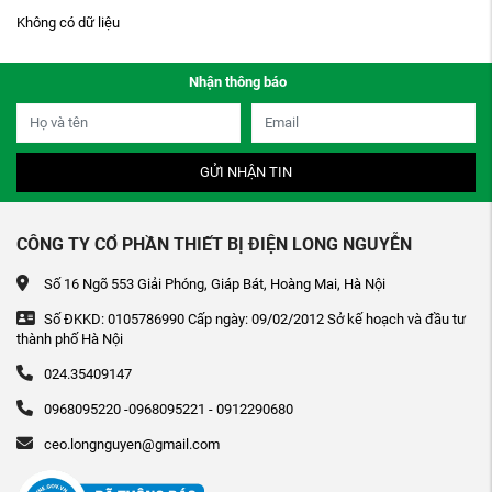
Không có dữ liệu
Nhận thông báo
GỬI NHẬN TIN
CÔNG TY CỔ PHẦN THIẾT BỊ ĐIỆN LONG NGUYỄN
Số 16 Ngõ 553 Giải Phóng, Giáp Bát, Hoàng Mai, Hà Nội
Số ĐKKD: 0105786990 Cấp ngày: 09/02/2012 Sở kế hoạch và đầu tư
thành phố Hà Nội
024.35409147
0968095220 -0968095221 - 0912290680
ceo.longnguyen@gmail.com