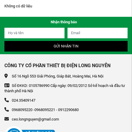
Không có dữ liệu
Nhận thông báo
GỬI NHẬN TIN
CÔNG TY CỔ PHẦN THIẾT BỊ ĐIỆN LONG NGUYỄN
Số 16 Ngõ 553 Giải Phóng, Giáp Bát, Hoàng Mai, Hà Nội
Số ĐKKD: 0105786990 Cấp ngày: 09/02/2012 Sở kế hoạch và đầu tư
thành phố Hà Nội
024.35409147
0968095220 -0968095221 - 0912290680
ceo.longnguyen@gmail.com