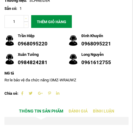
Thương hiệu:
SCHNEIDER
Sẵn có:
1
THÊM GIỎ HÀNG
Trần Hiệp
Đình Khuyến
0968095220
0968095221
Xuân Tưởng
Long Nguyễn
0984824281
0961612755
Mô tả
Rơ le bảo vệ đa chức năng I3MZ-WRAUWZ
Chia sẻ:
THÔNG TIN SẢN PHẨM
ĐÁNH GIÁ
BÌNH LUẬN