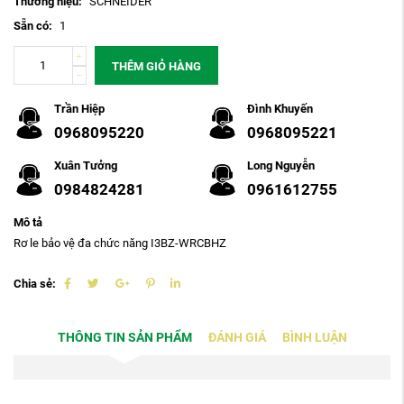
Thương hiệu:
SCHNEIDER
Sẵn có:
1
THÊM GIỎ HÀNG
Trần Hiệp
Đình Khuyến
0968095220
0968095221
Xuân Tưởng
Long Nguyễn
0984824281
0961612755
Mô tả
Rơ le bảo vệ đa chức năng I3BZ-WRCBHZ
Chia sẻ:
THÔNG TIN SẢN PHẨM
ĐÁNH GIÁ
BÌNH LUẬN