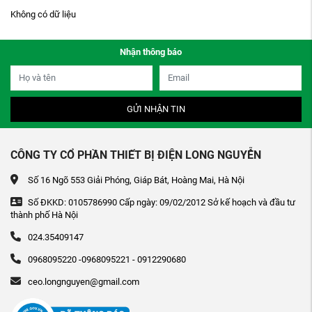
Không có dữ liệu
Nhận thông báo
GỬI NHẬN TIN
CÔNG TY CỔ PHẦN THIẾT BỊ ĐIỆN LONG NGUYỄN
Số 16 Ngõ 553 Giải Phóng, Giáp Bát, Hoàng Mai, Hà Nội
Số ĐKKD: 0105786990 Cấp ngày: 09/02/2012 Sở kế hoạch và đầu tư
thành phố Hà Nội
024.35409147
0968095220 -0968095221 - 0912290680
ceo.longnguyen@gmail.com