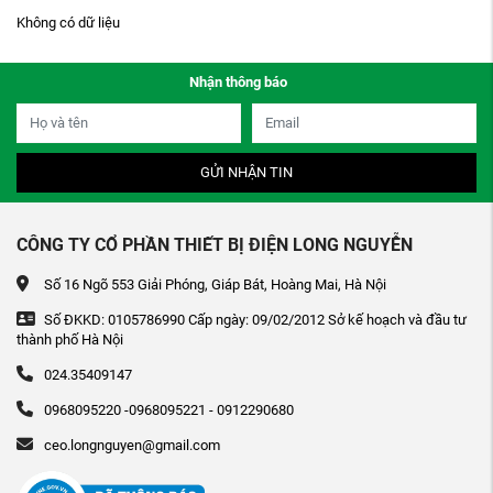
Không có dữ liệu
Nhận thông báo
GỬI NHẬN TIN
CÔNG TY CỔ PHẦN THIẾT BỊ ĐIỆN LONG NGUYỄN
Số 16 Ngõ 553 Giải Phóng, Giáp Bát, Hoàng Mai, Hà Nội
Số ĐKKD: 0105786990 Cấp ngày: 09/02/2012 Sở kế hoạch và đầu tư
thành phố Hà Nội
024.35409147
0968095220 -0968095221 - 0912290680
ceo.longnguyen@gmail.com