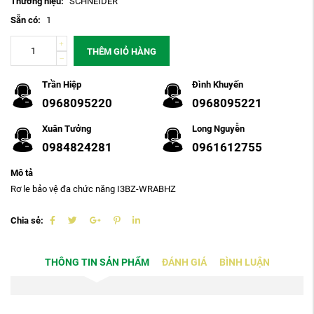
Thương hiệu:
SCHNEIDER
Sẵn có:
1
THÊM GIỎ HÀNG
Trần Hiệp
Đình Khuyến
0968095220
0968095221
Xuân Tưởng
Long Nguyễn
0984824281
0961612755
Mô tả
Rơ le bảo vệ đa chức năng I3BZ-WRABHZ
Chia sẻ:
THÔNG TIN SẢN PHẨM
ĐÁNH GIÁ
BÌNH LUẬN