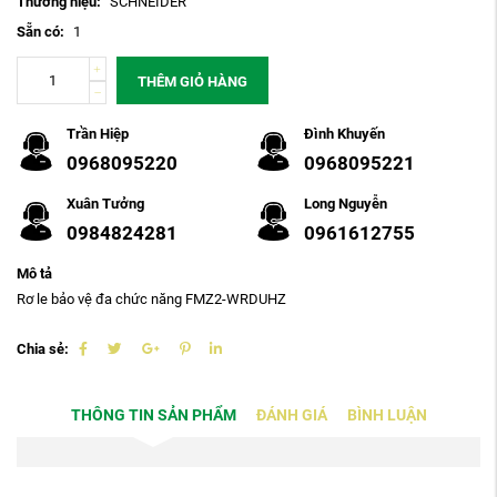
Thương hiệu:
SCHNEIDER
Sẵn có:
1
THÊM GIỎ HÀNG
Trần Hiệp
Đình Khuyến
0968095220
0968095221
Xuân Tưởng
Long Nguyễn
0984824281
0961612755
Mô tả
Rơ le bảo vệ đa chức năng FMZ2-WRDUHZ
Chia sẻ:
THÔNG TIN SẢN PHẨM
ĐÁNH GIÁ
BÌNH LUẬN