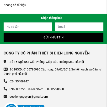
Không có dữ liệu
Nhận thông báo
GỬI NHẬN TIN
CÔNG TY CỔ PHẦN THIẾT BỊ ĐIỆN LONG NGUYỄN
Số 16 Ngõ 553 Giải Phóng, Giáp Bát, Hoàng Mai, Hà Nội
Số ĐKKD: 0105786990 Cấp ngày: 09/02/2012 Sở kế hoạch và đầu tư
thành phố Hà Nội
024.35409147
0968095220 -0968095221 - 0912290680
ceo.longnguyen@gmail.com