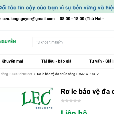
l: ceo.longnguyen@gmail.com
08:00 - 18:00 (Thứ Hai -
UYỄN
Khuyến mại
Tài liệu - báo giá
Tư vấn - Giải
ệ dòng EOCR Schneider
Rơ le bảo vệ đa chức năng FDM2-WRDUTZ
Rơ le bảo vệ đ
Liên hệ