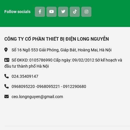
Follow socials
CÔNG TY CỔ PHẦN THIẾT BỊ ĐIỆN LONG NGUYỄN
Số 16 Ngõ 553 Giải Phóng, Giáp Bát, Hoàng Mai, Hà Nội
Số ĐKKD: 0105786990 Cấp ngày: 09/02/2012 Sở kế hoạch và
đầu tư thành phố Hà Nội
024.35409147
0968095220 -0968095221 - 0912290680
ceo.longnguyen@gmail.com