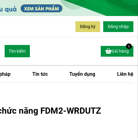
Đăng ký
Đăng nhập
0
Tìm kiếm
Giỏ hàng
 pháp
Tin tức
Tuyển dụng
Liên hệ
a chức năng FDM2-WRDUTZ