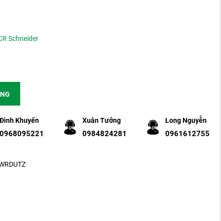
CR Schneider
ÀNG
Đình Khuyến
Xuân Tưởng
Long Nguyễn
0968095221
0984824281
0961612755
2-WRDUTZ