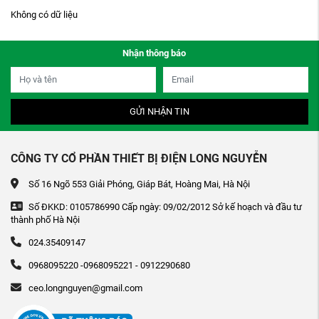
Không có dữ liệu
Nhận thông báo
GỬI NHẬN TIN
CÔNG TY CỔ PHẦN THIẾT BỊ ĐIỆN LONG NGUYỄN
Số 16 Ngõ 553 Giải Phóng, Giáp Bát, Hoàng Mai, Hà Nội
Số ĐKKD: 0105786990 Cấp ngày: 09/02/2012 Sở kế hoạch và đầu tư
thành phố Hà Nội
024.35409147
0968095220 -0968095221 - 0912290680
ceo.longnguyen@gmail.com