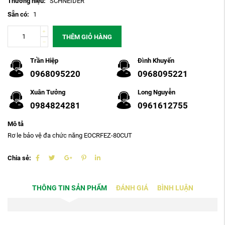
Thương hiệu:
SCHNEIDER
Sẵn có:
1
THÊM GIỎ HÀNG
Trần Hiệp
Đình Khuyến
0968095220
0968095221
Xuân Tưởng
Long Nguyễn
0984824281
0961612755
Mô tả
Rơ le bảo vệ đa chức năng EOCRFEZ-80CUT
Chia sẻ:
THÔNG TIN SẢN PHẨM
ĐÁNH GIÁ
BÌNH LUẬN