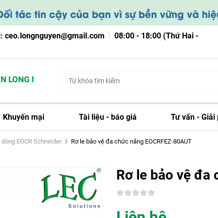
l: ceo.longnguyen@gmail.com
08:00 - 18:00 (Thứ Hai -
 LONG NGUYỄN
Khuyến mại
Tài liệu - báo giá
Tư vấn - Giải
ệ dòng EOCR Schneider
Rơ le bảo vệ đa chức năng EOCRFEZ-80AUT
Rơ le bảo vệ đ
Liên hệ