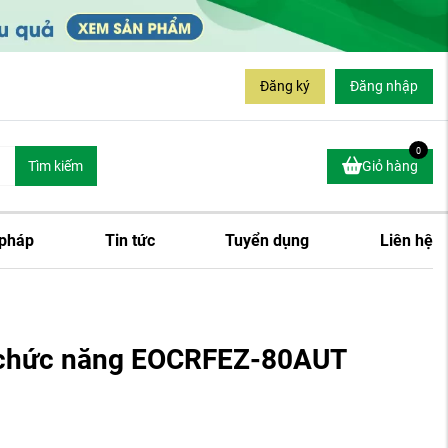
Đăng ký
Đăng nhập
0
Tìm kiếm
Giỏ hàng
 pháp
Tin tức
Tuyển dụng
Liên hệ
a chức năng EOCRFEZ-80AUT