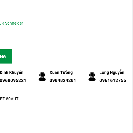
CR Schneider
ÀNG
Đình Khuyến
Xuân Tưởng
Long Nguyễn
0968095221
0984824281
0961612755
FEZ-80AUT