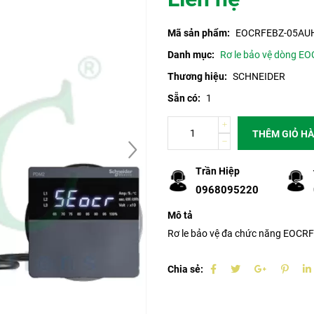
Mã sản phẩm:
EOCRFEBZ-05AU
Danh mục:
Rơ le bảo vệ dòng EO
Thương hiệu:
SCHNEIDER
Sẵn có:
1
THÊM GIỎ H
Trần Hiệp
0968095220
Mô tả
Rơ le bảo vệ đa chức năng EOC
Chia sẻ: