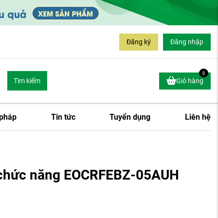
Đăng ký
Đăng nhập
0
Tìm kiếm
Giỏ hàng
 pháp
Tin tức
Tuyển dụng
Liên hệ
a chức năng EOCRFEBZ-05AUH