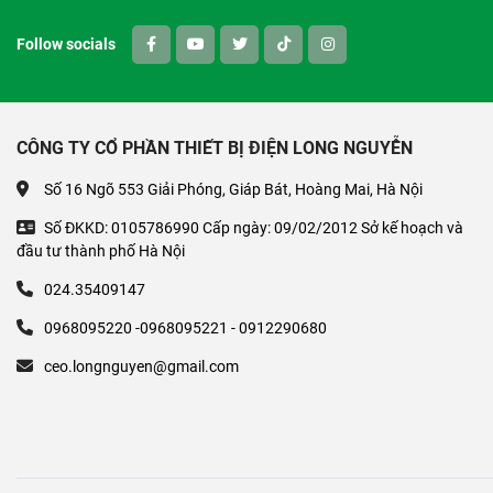
Follow socials
CÔNG TY CỔ PHẦN THIẾT BỊ ĐIỆN LONG NGUYỄN
Số 16 Ngõ 553 Giải Phóng, Giáp Bát, Hoàng Mai, Hà Nội
Số ĐKKD: 0105786990 Cấp ngày: 09/02/2012 Sở kế hoạch và
đầu tư thành phố Hà Nội
024.35409147
0968095220 -0968095221 - 0912290680
ceo.longnguyen@gmail.com