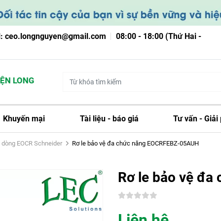
l: ceo.longnguyen@gmail.com
08:00 - 18:00 (Thứ Hai -
 LONG NGUYỄN
Khuyến mại
Tài liệu - báo giá
Tư vấn - Giải
ệ dòng EOCR Schneider
Rơ le bảo vệ đa chức năng EOCRFEBZ-05AUH
Rơ le bảo vệ đ
Liên hệ