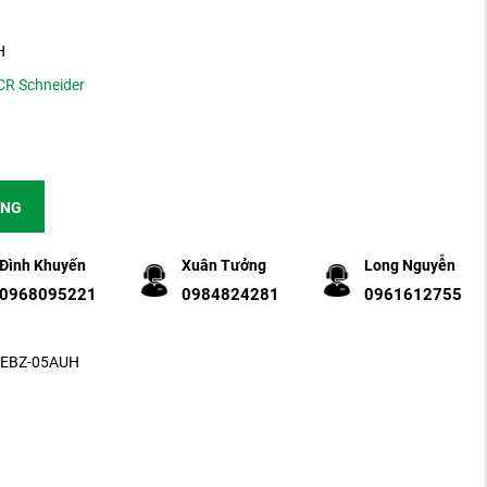
H
CR Schneider
ÀNG
Đình Khuyến
Xuân Tưởng
Long Nguyễn
0968095221
0984824281
0961612755
RFEBZ-05AUH