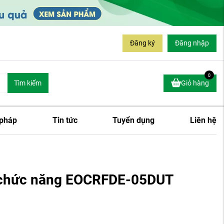
Đăng ký
Đăng nhập
0
Tìm kiếm
Giỏ hàng
 pháp
Tin tức
Tuyển dụng
Liên hệ
a chức năng EOCRFDE-05DUT