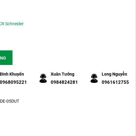
CR Schneider
ÀNG
Đình Khuyến
Xuân Tưởng
Long Nguyễn
0968095221
0984824281
0961612755
RFDE-05DUT