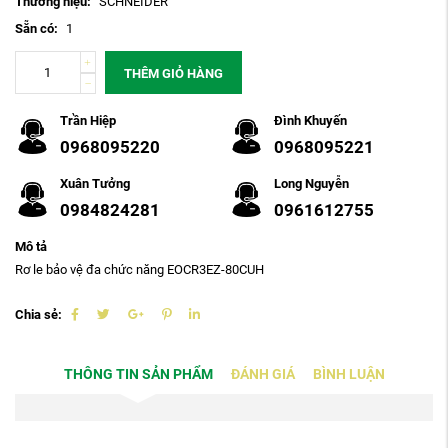
Thương hiệu:
SCHNEIDER
Sẵn có:
1
THÊM GIỎ HÀNG
Trần Hiệp
Đình Khuyến
0968095220
0968095221
Xuân Tưởng
Long Nguyễn
0984824281
0961612755
Mô tả
Rơ le bảo vệ đa chức năng EOCR3EZ-80CUH
Chia sẻ:
THÔNG TIN SẢN PHẨM
ĐÁNH GIÁ
BÌNH LUẬN