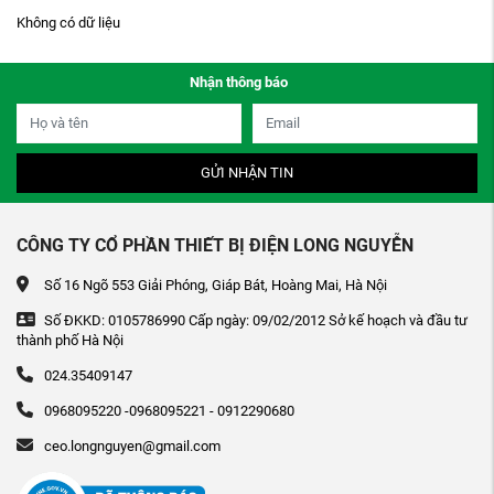
Không có dữ liệu
Nhận thông báo
GỬI NHẬN TIN
CÔNG TY CỔ PHẦN THIẾT BỊ ĐIỆN LONG NGUYỄN
Số 16 Ngõ 553 Giải Phóng, Giáp Bát, Hoàng Mai, Hà Nội
Số ĐKKD: 0105786990 Cấp ngày: 09/02/2012 Sở kế hoạch và đầu tư
thành phố Hà Nội
024.35409147
0968095220 -0968095221 - 0912290680
ceo.longnguyen@gmail.com