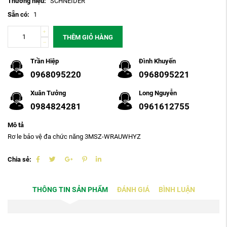
Thương hiệu:
SCHNEIDER
Sẵn có:
1
THÊM GIỎ HÀNG
Trần Hiệp
Đình Khuyến
0968095220
0968095221
Xuân Tưởng
Long Nguyễn
0984824281
0961612755
Mô tả
Rơ le bảo vệ đa chức năng 3MSZ-WRAUWHYZ
Chia sẻ:
THÔNG TIN SẢN PHẨM
ĐÁNH GIÁ
BÌNH LUẬN