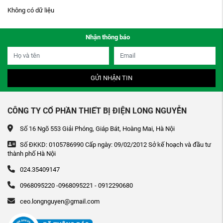
Không có dữ liệu
Nhận thông báo
GỬI NHẬN TIN
CÔNG TY CỔ PHẦN THIẾT BỊ ĐIỆN LONG NGUYỄN
Số 16 Ngõ 553 Giải Phóng, Giáp Bát, Hoàng Mai, Hà Nội
Số ĐKKD: 0105786990 Cấp ngày: 09/02/2012 Sở kế hoạch và đầu tư
thành phố Hà Nội
024.35409147
0968095220 -0968095221 - 0912290680
ceo.longnguyen@gmail.com