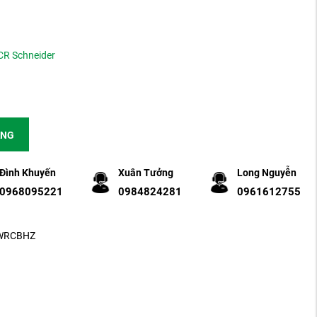
CR Schneider
ÀNG
Đình Khuyến
Xuân Tưởng
Long Nguyễn
0968095221
0984824281
0961612755
2-WRCBHZ