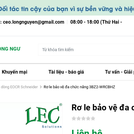
l: ceo.longnguyen@gmail.com
08:00 - 18:00 (Thứ Hai -
G NGUYỄN
Khuyến mại
Tài liệu - báo giá
Tư vấn - Giải
ệ dòng EOCR Schneider
Rơ le bảo vệ đa chức năng 3BZ2-WRCBHZ
Rơ le bảo vệ đ
Liên hệ