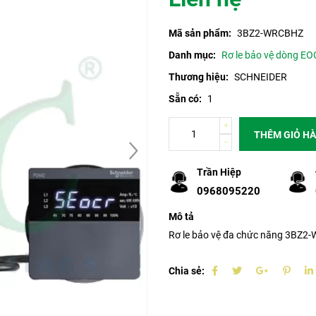
Mã sản phẩm:
3BZ2-WRCBHZ
Danh mục:
Rơ le bảo vệ dòng EO
Thương hiệu:
SCHNEIDER
Sẵn có:
1
THÊM GIỎ H
Trần Hiệp
0968095220
Mô tả
Rơ le bảo vệ đa chức năng 3BZ
Chia sẻ: