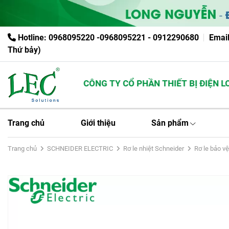
Hotline: 0968095220 -0968095221 - 0912290680
Emai
Thứ bảy)
CÔNG TY CỔ PHẦN THIẾT BỊ ĐIỆN LON
Trang chủ
Giới thiệu
Sản phẩm
Trang chủ
SCHNEIDER ELECTRIC
Rơ le nhiệt Schneider
Rơ le bảo v