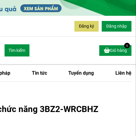
Đăng ký
Đăng nhập
0
Tìm kiếm
Giỏ hàng
 pháp
Tin tức
Tuyển dụng
Liên hệ
a chức năng 3BZ2-WRCBHZ