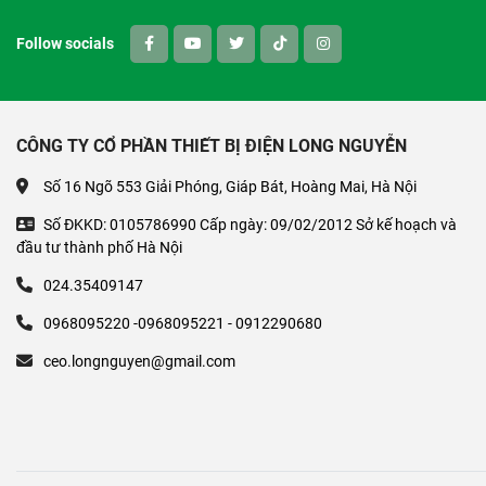
Follow socials
CÔNG TY CỔ PHẦN THIẾT BỊ ĐIỆN LONG NGUYỄN
Số 16 Ngõ 553 Giải Phóng, Giáp Bát, Hoàng Mai, Hà Nội
Số ĐKKD: 0105786990 Cấp ngày: 09/02/2012 Sở kế hoạch và
đầu tư thành phố Hà Nội
024.35409147
0968095220 -0968095221 - 0912290680
ceo.longnguyen@gmail.com