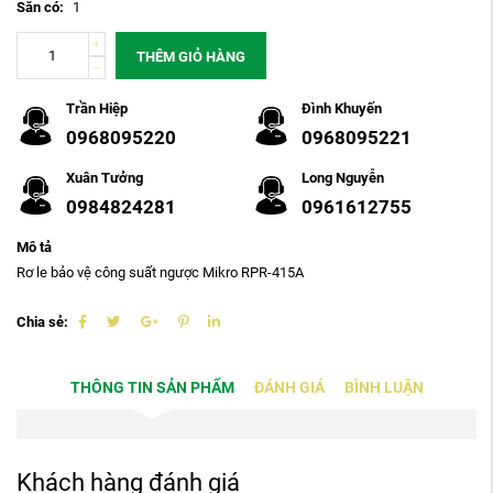
Sẵn có:
1
THÊM GIỎ HÀNG
Trần Hiệp
Đình Khuyến
0968095220
0968095221
Xuân Tưởng
Long Nguyễn
0984824281
0961612755
Mô tả
Rơ le bảo vệ công suất ngược Mikro RPR-415A
Chia sẻ:
THÔNG TIN SẢN PHẨM
ĐÁNH GIÁ
BÌNH LUẬN
Khách hàng đánh giá