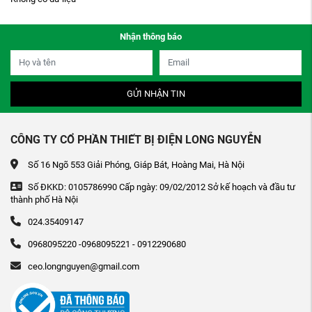
Nhận thông báo
GỬI NHẬN TIN
CÔNG TY CỔ PHẦN THIẾT BỊ ĐIỆN LONG NGUYỄN
Số 16 Ngõ 553 Giải Phóng, Giáp Bát, Hoàng Mai, Hà Nội
Số ĐKKD: 0105786990 Cấp ngày: 09/02/2012 Sở kế hoạch và đầu tư
thành phố Hà Nội
024.35409147
0968095220 -0968095221 - 0912290680
ceo.longnguyen@gmail.com