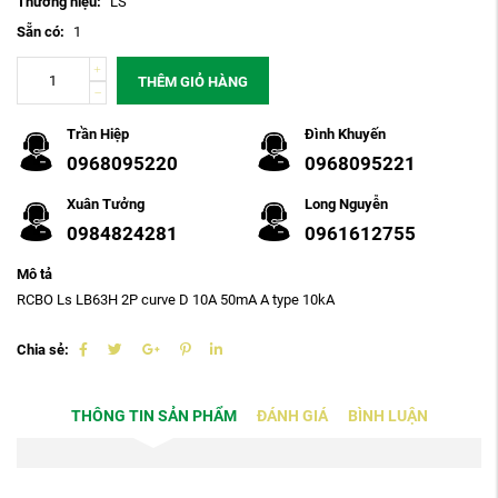
Thương hiệu:
LS
Sẵn có:
1
THÊM GIỎ HÀNG
Trần Hiệp
Đình Khuyến
0968095220
0968095221
Xuân Tưởng
Long Nguyễn
0984824281
0961612755
Mô tả
RCBO Ls LB63H 2P curve D 10A 50mA A type 10kA
Chia sẻ:
THÔNG TIN SẢN PHẨM
ĐÁNH GIÁ
BÌNH LUẬN