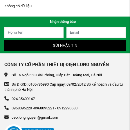
Không có dữ liệu
Nhận thông báo
GỬI NHẬN TIN
CÔNG TY CỔ PHẦN THIẾT BỊ ĐIỆN LONG NGUYỄN
Số 16 Ngõ 553 Giải Phóng, Giáp Bát, Hoàng Mai, Hà Nội
Số ĐKKD: 0105786990 Cấp ngày: 09/02/2012 Sở kế hoạch và đầu tư
thành phố Hà Nội
024.35409147
0968095220 -0968095221 - 0912290680
ceo.longnguyen@gmail.com