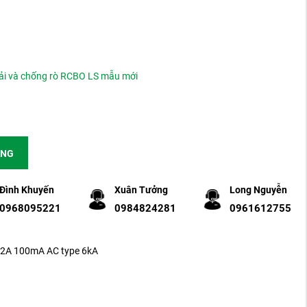
ải và chống rò RCBO LS mẫu mới
ÀNG
Đình Khuyến
Xuân Tưởng
Long Nguyễn
0968095221
0984824281
0961612755
2A 100mA AC type 6kA