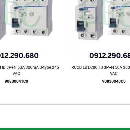
HB 3P+N 63A 300mA B-type 245
RCCB Ls LC80HB 3P+N 50A 300
VAC
VAC
90830041C0
90830040C0