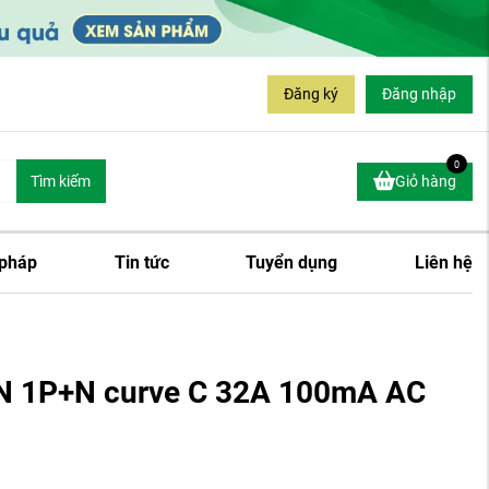
Đăng ký
Đăng nhập
0
Tìm kiếm
Giỏ hàng
 pháp
Tin tức
Tuyển dụng
Liên hệ
N 1P+N curve C 32A 100mA AC