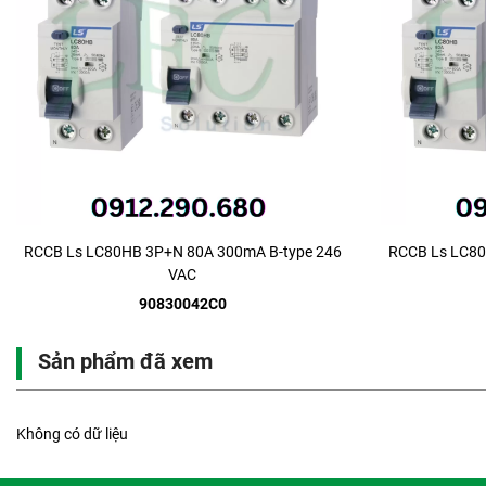
RCCB Ls LC80HB 3P+N 80A 300mA B-type 246
RCCB Ls LC80
VAC
90830042C0
Sản phẩm đã xem
Không có dữ liệu