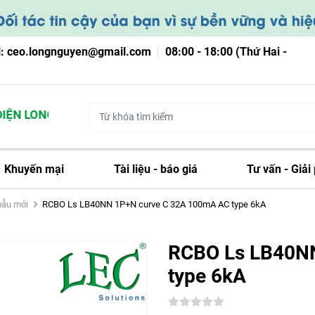
l: ceo.longnguyen@gmail.com
08:00 - 18:00 (Thứ Hai -
ỆN LONG NGUYỄN
Khuyến mại
Tài liệu - báo giá
Tư vấn - Giải
mẫu mới
RCBO Ls LB40NN 1P+N curve C 32A 100mA AC type 6kA
RCBO Ls LB40N
type 6kA