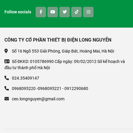
Follow socials
CÔNG TY CỔ PHẦN THIẾT BỊ ĐIỆN LONG NGUYỄN
Số 16 Ngõ 553 Giải Phóng, Giáp Bát, Hoàng Mai, Hà Nội
Số ĐKKD: 0105786990 Cấp ngày: 09/02/2012 Sở kế hoạch và
đầu tư thành phố Hà Nội
024.35409147
0968095220 -0968095221 - 0912290680
ceo.longnguyen@gmail.com