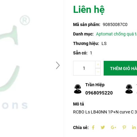
Liên hệ
Mã sản phẩm:
90850087C0
Danh mục:
Aptomat chống quá t
Thương hiệu:
LS
Sẵn có:
1
THÊM GIỎ H
Trần Hiệp
0968095220
Mô tả
RCBO Ls LB40NN 1P+N curve C 3
Chia sẻ: