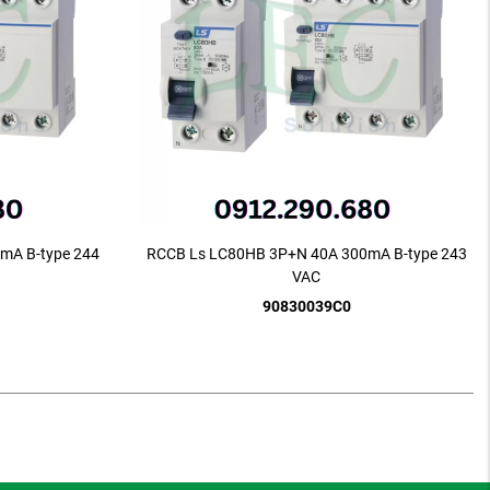
mA B-type 244
RCCB Ls LC80HB 3P+N 40A 300mA B-type 243
VAC
90830039C0