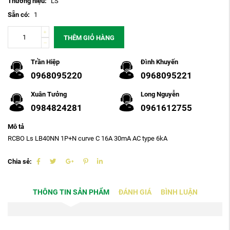
Thương hiệu:
LS
Sẵn có:
1
THÊM GIỎ HÀNG
Trần Hiệp
Đình Khuyến
0968095220
0968095221
Xuân Tưởng
Long Nguyễn
0984824281
0961612755
Mô tả
RCBO Ls LB40NN 1P+N curve C 16A 30mA AC type 6kA
Chia sẻ:
THÔNG TIN SẢN PHẨM
ĐÁNH GIÁ
BÌNH LUẬN