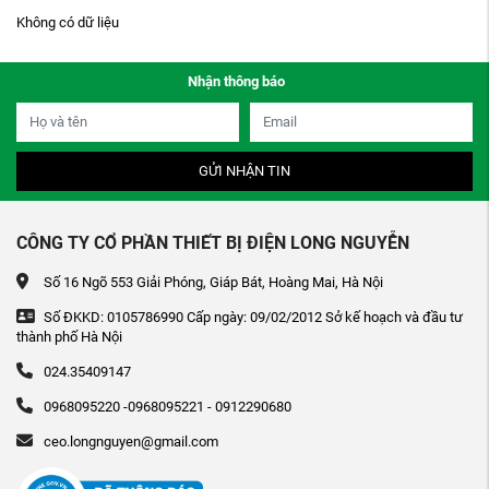
Không có dữ liệu
Nhận thông báo
GỬI NHẬN TIN
CÔNG TY CỔ PHẦN THIẾT BỊ ĐIỆN LONG NGUYỄN
Số 16 Ngõ 553 Giải Phóng, Giáp Bát, Hoàng Mai, Hà Nội
Số ĐKKD: 0105786990 Cấp ngày: 09/02/2012 Sở kế hoạch và đầu tư
thành phố Hà Nội
024.35409147
0968095220 -0968095221 - 0912290680
ceo.longnguyen@gmail.com