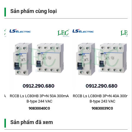
Sản phẩm cùng loại
A
RCCB Ls LC80HB 3P+N 50A 300mA
RCCB Ls LC80HB 3P+N 40A 300mA
B-type 244 VAC
B-type 243 VAC
90830040C0
90830039C0
Sản phẩm đã xem