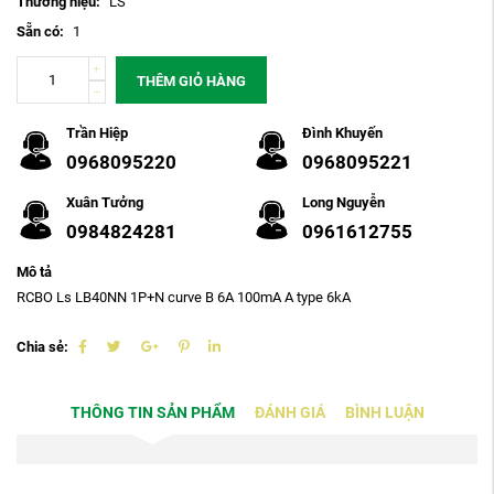
Thương hiệu:
LS
Sẵn có:
1
THÊM GIỎ HÀNG
Trần Hiệp
Đình Khuyến
0968095220
0968095221
Xuân Tưởng
Long Nguyễn
0984824281
0961612755
Mô tả
RCBO Ls LB40NN 1P+N curve B 6A 100mA A type 6kA
Chia sẻ:
THÔNG TIN SẢN PHẨM
ĐÁNH GIÁ
BÌNH LUẬN