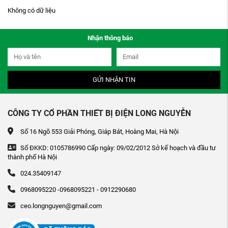
Không có dữ liệu
Nhận thông báo
GỬI NHẬN TIN
CÔNG TY CỔ PHẦN THIẾT BỊ ĐIỆN LONG NGUYỄN
Số 16 Ngõ 553 Giải Phóng, Giáp Bát, Hoàng Mai, Hà Nội
Số ĐKKD: 0105786990 Cấp ngày: 09/02/2012 Sở kế hoạch và đầu tư
thành phố Hà Nội
024.35409147
0968095220 -0968095221 - 0912290680
ceo.longnguyen@gmail.com