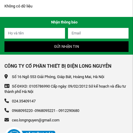
Không có dữ liệu
Nhận thông báo
GỬI NHẬN TIN
CÔNG TY CỔ PHẦN THIẾT BỊ ĐIỆN LONG NGUYỄN
Số 16 Ngõ 553 Giải Phóng, Giáp Bát, Hoàng Mai, Hà Nội
Số ĐKKD: 0105786990 Cấp ngày: 09/02/2012 Sở kế hoạch và đầu tư
thành phố Hà Nội
024.35409147
0968095220 -0968095221 - 0912290680
ceo.longnguyen@gmail.com