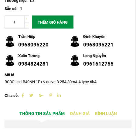
Thương hiệu:
LS
Sẵn có:
1
THÊM GIỎ HÀNG
Trần Hiệp
Đình Khuyến
0968095220
0968095221
Xuân Tưởng
Long Nguyễn
0984824281
0961612755
Mô tả
RCBO Ls LB40NN 1P+N curve B 25A 30mA A type 6kA
Chia sẻ:
THÔNG TIN SẢN PHẨM
ĐÁNH GIÁ
BÌNH LUẬN