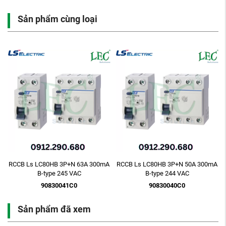
Sản phẩm cùng loại
00mA
RCCB Ls LC80HB 3P+N 50A 300mA
RCCB Ls LC80HB 3P+N 40A 300m
B-type 244 VAC
B-type 243 VAC
90830040C0
90830039C0
Sản phẩm đã xem