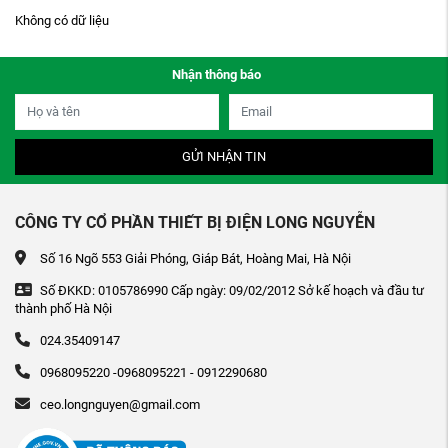
Không có dữ liệu
Nhận thông báo
GỬI NHẬN TIN
CÔNG TY CỔ PHẦN THIẾT BỊ ĐIỆN LONG NGUYỄN
Số 16 Ngõ 553 Giải Phóng, Giáp Bát, Hoàng Mai, Hà Nội
Số ĐKKD: 0105786990 Cấp ngày: 09/02/2012 Sở kế hoạch và đầu tư
thành phố Hà Nội
024.35409147
0968095220 -0968095221 - 0912290680
ceo.longnguyen@gmail.com