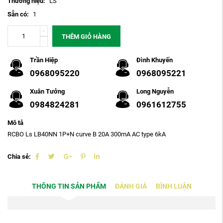
Thương hiệu:
LS
Sẵn có:
1
THÊM GIỎ HÀNG
Trần Hiệp
Đình Khuyến
0968095220
0968095221
Xuân Tưởng
Long Nguyễn
0984824281
0961612755
Mô tả
RCBO Ls LB40NN 1P+N curve B 20A 300mA AC type 6kA
Chia sẻ:
THÔNG TIN SẢN PHẨM
ĐÁNH GIÁ
BÌNH LUẬN