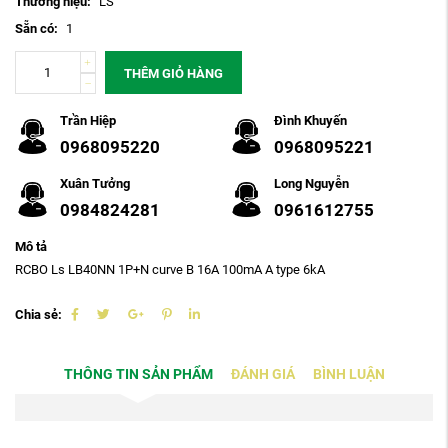
Thương hiệu:
LS
Sẵn có:
1
THÊM GIỎ HÀNG
Trần Hiệp
Đình Khuyến
0968095220
0968095221
Xuân Tưởng
Long Nguyễn
0984824281
0961612755
Mô tả
RCBO Ls LB40NN 1P+N curve B 16A 100mA A type 6kA
Chia sẻ:
THÔNG TIN SẢN PHẨM
ĐÁNH GIÁ
BÌNH LUẬN