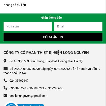
Không có dữ liệu
Nhận thông báo
GỬI NHẬN TIN
CÔNG TY CỔ PHẦN THIẾT BỊ ĐIỆN LONG NGUYỄN
Số 16 Ngõ 553 Giải Phóng, Giáp Bát, Hoàng Mai, Hà Nội
Số ĐKKD: 0105786990 Cấp ngày: 09/02/2012 Sở kế hoạch và đầu tư
thành phố Hà Nội
024.35409147
0968095220 -0968095221 - 0912290680
ceo.longnguyen@gmail.com