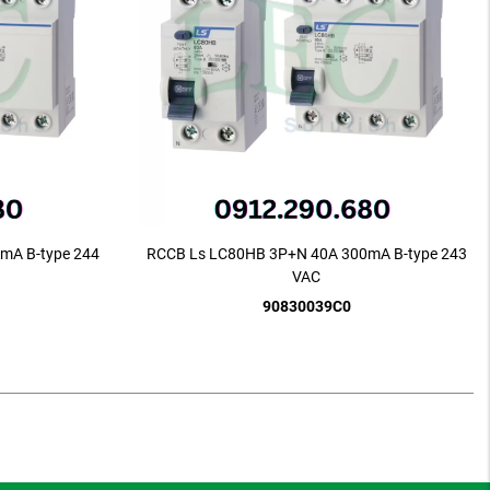
mA B-type 244
RCCB Ls LC80HB 3P+N 40A 300mA B-type 243
VAC
90830039C0