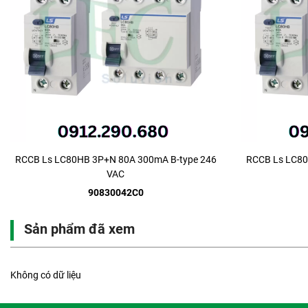
RCCB Ls LC80HB 3P+N 80A 300mA B-type 246
RCCB Ls LC80
VAC
90830042C0
Sản phẩm đã xem
Không có dữ liệu