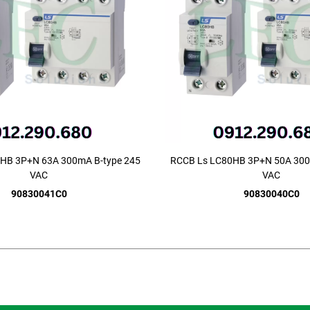
HB 3P+N 63A 300mA B-type 245
RCCB Ls LC80HB 3P+N 50A 300
VAC
VAC
90830041C0
90830040C0