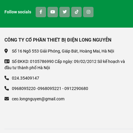
Follow socials
CÔNG TY CỔ PHẦN THIẾT BỊ ĐIỆN LONG NGUYỄN
Số 16 Ngõ 553 Giải Phóng, Giáp Bát, Hoàng Mai, Hà Nội
Số ĐKKD: 0105786990 Cấp ngày: 09/02/2012 Sở kế hoạch và
đầu tư thành phố Hà Nội
024.35409147
0968095220 -0968095221 - 0912290680
ceo.longnguyen@gmail.com