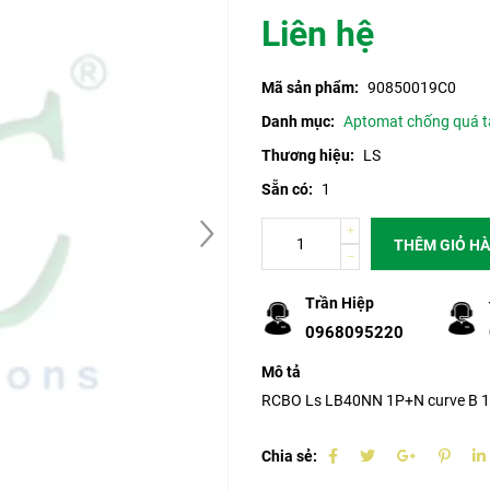
Liên hệ
Mã sản phẩm:
90850019C0
Danh mục:
Aptomat chống quá t
Thương hiệu:
LS
Sẵn có:
1
THÊM GIỎ H
Trần Hiệp
0968095220
Mô tả
RCBO Ls LB40NN 1P+N curve B 1
Chia sẻ: