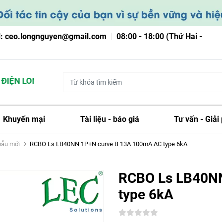
l: ceo.longnguyen@gmail.com
08:00 - 18:00 (Thứ Hai -
IỆN LONG NGUYỄN
Khuyến mại
Tài liệu - báo giá
Tư vấn - Giải
mẫu mới
RCBO Ls LB40NN 1P+N curve B 13A 100mA AC type 6kA
RCBO Ls LB40N
type 6kA