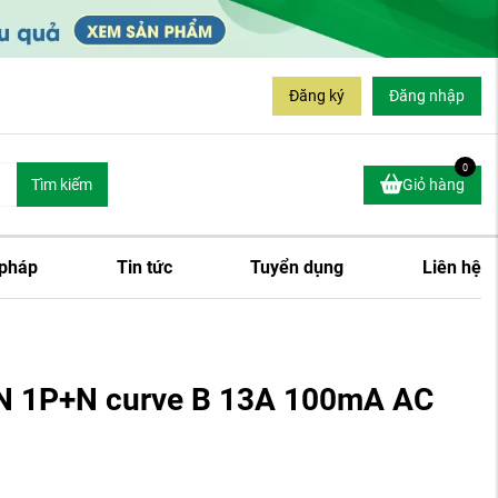
Đăng ký
Đăng nhập
0
Tìm kiếm
Giỏ hàng
 pháp
Tin tức
Tuyển dụng
Liên hệ
N 1P+N curve B 13A 100mA AC