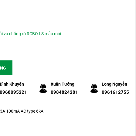
ải và chống rò RCBO LS mẫu mới
ÀNG
Đình Khuyến
Xuân Tưởng
Long Nguyễn
0968095221
0984824281
0961612755
3A 100mA AC type 6kA