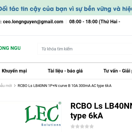
l: ceo.longnguyen@gmail.com
08:00 - 18:00 (Thứ Hai -
G NGUYỄN
Khuyến mại
Tài liệu - báo giá
Tư vấn - Giải
mẫu mới
RCBO Ls LB40NN 1P+N curve B 10A 300mA AC type 6kA
RCBO Ls LB40N
type 6kA