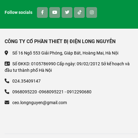
Follow socials
CÔNG TY CỔ PHẦN THIẾT BỊ ĐIỆN LONG NGUYỄN
Số 16 Ngõ 553 Giải Phóng, Giáp Bát, Hoàng Mai, Hà Nội
Số ĐKKD: 0105786990 Cấp ngày: 09/02/2012 Sở kế hoạch và
đầu tư thành phố Hà Nội
024.35409147
0968095220 -0968095221 - 0912290680
ceo.longnguyen@gmail.com