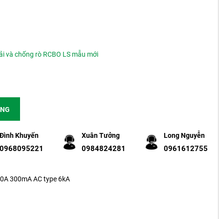
ải và chống rò RCBO LS mẫu mới
ÀNG
Đình Khuyến
Xuân Tưởng
Long Nguyễn
0968095221
0984824281
0961612755
0A 300mA AC type 6kA