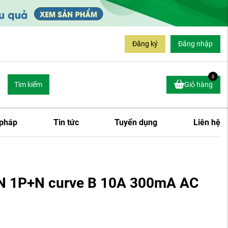
Đăng ký
Đăng nhập
0
Tìm kiếm
Giỏ hàng
 pháp
Tin tức
Tuyển dụng
Liên hệ
N 1P+N curve B 10A 300mA AC