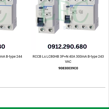
mA B-type 244
RCCB Ls LC80HB 3P+N 40A 300mA B-type 243
VAC
90830039C0