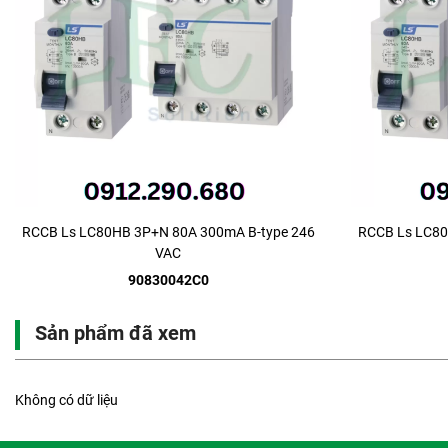
RCCB Ls LC80HB 3P+N 80A 300mA B-type 246
RCCB Ls LC80
VAC
90830042C0
Sản phẩm đã xem
Không có dữ liệu