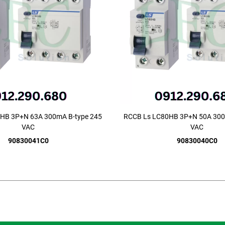
HB 3P+N 63A 300mA B-type 245
RCCB Ls LC80HB 3P+N 50A 300
VAC
VAC
90830041C0
90830040C0