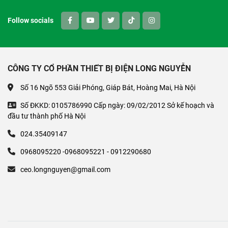
Follow socials
CÔNG TY CỔ PHẦN THIẾT BỊ ĐIỆN LONG NGUYỄN
Số 16 Ngõ 553 Giải Phóng, Giáp Bát, Hoàng Mai, Hà Nội
Số ĐKKD: 0105786990 Cấp ngày: 09/02/2012 Sở kế hoạch và
đầu tư thành phố Hà Nội
024.35409147
0968095220 -0968095221 - 0912290680
ceo.longnguyen@gmail.com