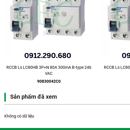
RCCB Ls LC80HB 3P+N 80A 300mA B-type 246
RCCB Ls LC80
VAC
90830042C0
Sản phẩm đã xem
Không có dữ liệu