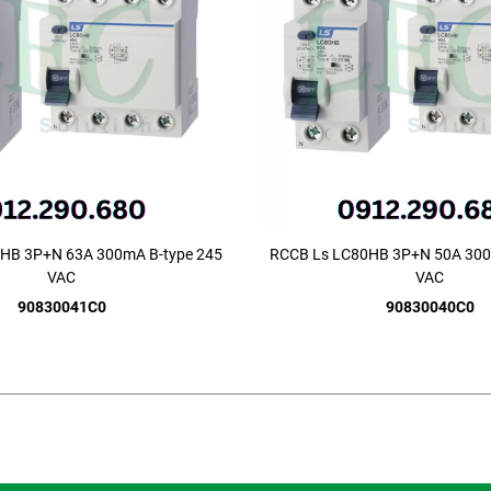
HB 3P+N 63A 300mA B-type 245
RCCB Ls LC80HB 3P+N 50A 300
VAC
VAC
90830041C0
90830040C0