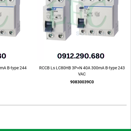
mA B-type 244
RCCB Ls LC80HB 3P+N 40A 300mA B-type 243
VAC
90830039C0