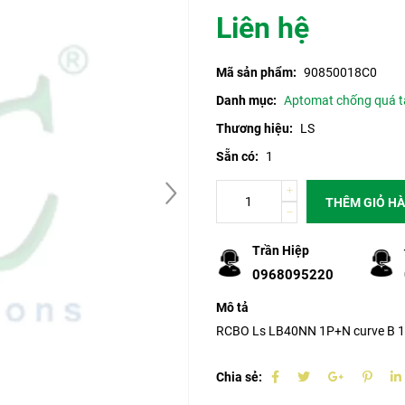
Liên hệ
Mã sản phẩm:
90850018C0
Danh mục:
Aptomat chống quá t
Thương hiệu:
LS
Sẵn có:
1
THÊM GIỎ H
Trần Hiệp
0968095220
Mô tả
RCBO Ls LB40NN 1P+N curve B 1
Chia sẻ: