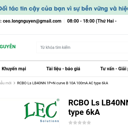
l: ceo.longnguyen@gmail.com
08:00 - 18:00 (Thứ Hai -
YỄN
Khuyến mại
Tài liệu - báo giá
Tư vấn - Giải
mẫu mới
RCBO Ls LB40NN 1P+N curve B 10A 100mA AC type 6kA
RCBO Ls LB40N
type 6kA