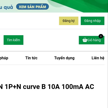
Đăng ký
Đăng nhập
0
Tìm kiếm
Giỏ hàng
 pháp
Tin tức
Tuyển dụng
Liên hệ
N 1P+N curve B 10A 100mA AC