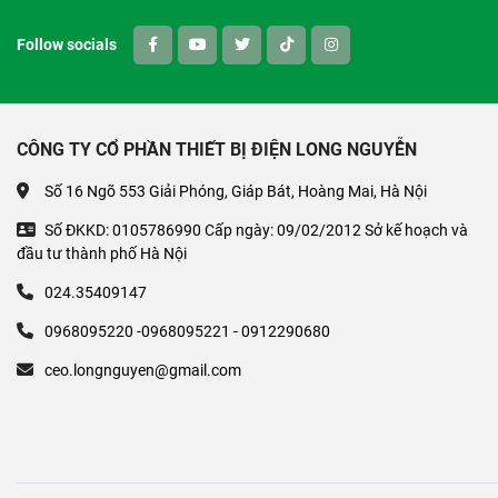
Follow socials
CÔNG TY CỔ PHẦN THIẾT BỊ ĐIỆN LONG NGUYỄN
Số 16 Ngõ 553 Giải Phóng, Giáp Bát, Hoàng Mai, Hà Nội
Số ĐKKD: 0105786990 Cấp ngày: 09/02/2012 Sở kế hoạch và
đầu tư thành phố Hà Nội
024.35409147
0968095220 -0968095221 - 0912290680
ceo.longnguyen@gmail.com