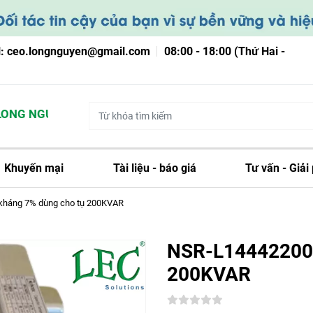
l: ceo.longnguyen@gmail.com
08:00 - 18:00 (Thứ Hai -
NG NGUYỄN
Khuyến mại
Tài liệu - báo giá
Tư vấn - Giải
háng 7% dùng cho tụ 200KVAR
NSR-L14442200A
200KVAR