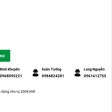
ÀNG
Đình Khuyến
Xuân Tưởng
Long Nguyễn
0968095221
0984824281
0961612755
 dùng cho tụ 200KVAR