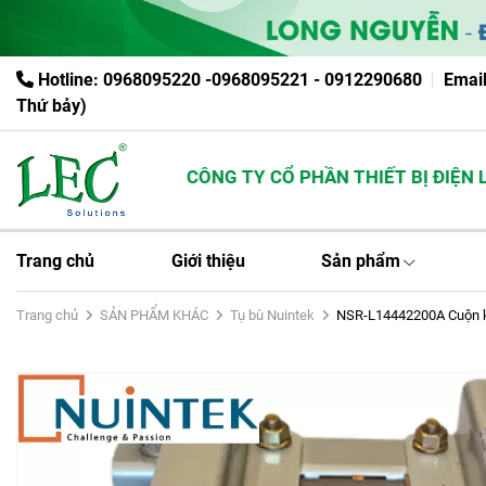
Hotline: 0968095220 -0968095221 - 0912290680
Emai
Thứ bảy)
CÔNG TY CỔ PHẦN THIẾT BỊ ĐIỆN LO
Trang chủ
Giới thiệu
Sản phẩm
Trang chủ
SẢN PHẨM KHÁC
Tụ bù Nuintek
NSR-L14442200A Cuộn k