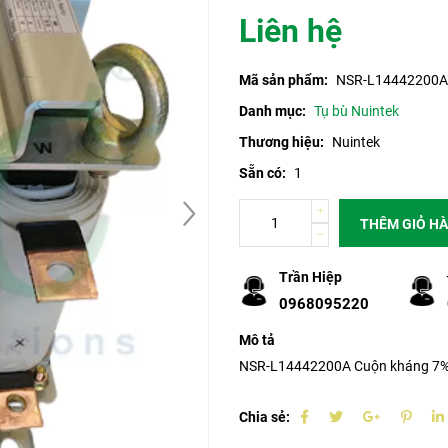
Liên hệ
Mã sản phẩm:
NSR-L14442200A
Danh mục:
Tụ bù Nuintek
Thương hiệu:
Nuintek
Sẵn có:
1
THÊM GIỎ H
Trần Hiệp
0968095220
Mô tả
NSR-L14442200A Cuộn kháng 7%
Chia sẻ: