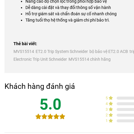
Nâng cao độ chọn lọc trong phối hợp bảo vệ
Dễ dàng cài đặt và thay đổi thông số vận hành
Hỗ trợ giám sát và chẩn đoán sự cố nhanh chóng
Tăng tuổi thọ hệ thống và giảm chi phí bảo trì.
Thẻ bài viết:
MVS15514
ET2.0 Trip System Schneider
bộ bảo vệ ET2.0 ACB
tr
Electronic Trip Unit Schneider
MVS15514 chính hãng
Khách hàng đánh giá
5.0
5
4
3
2
1