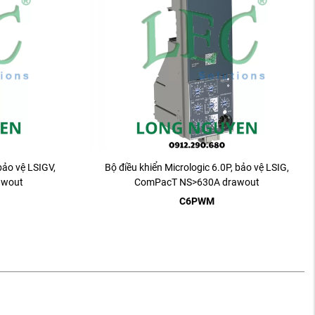
bảo vệ LSIGV,
Bộ điều khiển Micrologic 6.0P, bảo vệ LSIG,
awout
ComPacT NS>630A drawout
C6PWM