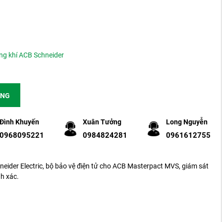
ng khí ACB Schneider
ÀNG
Đình Khuyến
Xuân Tưởng
Long Nguyễn
0968095221
0984824281
0961612755
ider Electric, bộ bảo vệ điện tử cho ACB Masterpact MVS, giám sát
h xác.