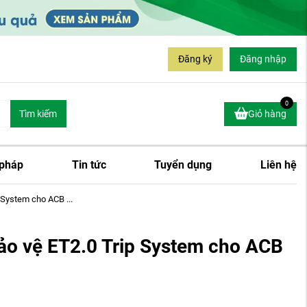
Đăng ký
Đăng nhập
0
Tìm kiếm
Giỏ hàng
 pháp
Tin tức
Tuyển dụng
Liên hệ
System cho ACB ...
o vệ ET2.0 Trip System cho ACB