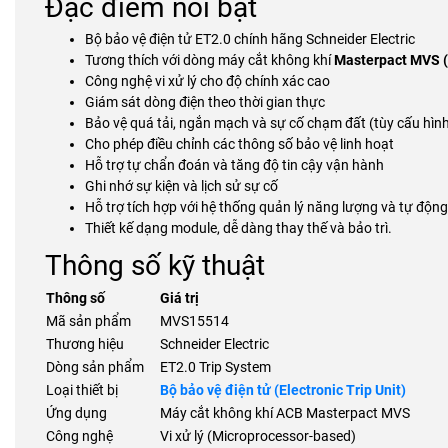
Đặc điểm nổi bật
Bộ bảo vệ điện tử ET2.0 chính hãng Schneider Electric
Tương thích với dòng máy cắt không khí
Masterpact MVS 
Công nghệ vi xử lý cho độ chính xác cao
Giám sát dòng điện theo thời gian thực
Bảo vệ quá tải, ngắn mạch và sự cố chạm đất (tùy cấu hìn
Cho phép điều chỉnh các thông số bảo vệ linh hoạt
Hỗ trợ tự chẩn đoán và tăng độ tin cậy vận hành
Ghi nhớ sự kiện và lịch sử sự cố
Hỗ trợ tích hợp với hệ thống quản lý năng lượng và tự độn
Thiết kế dạng module, dễ dàng thay thế và bảo trì.
Thông số kỹ thuật
Thông số
Giá trị
Mã sản phẩm
MVS15514
Thương hiệu
Schneider Electric
Dòng sản phẩm
ET2.0 Trip System
Loại thiết bị
Bộ bảo vệ điện tử (Electronic Trip Unit)
Ứng dụng
Máy cắt không khí ACB Masterpact MVS
Công nghệ
Vi xử lý (Microprocessor-based)