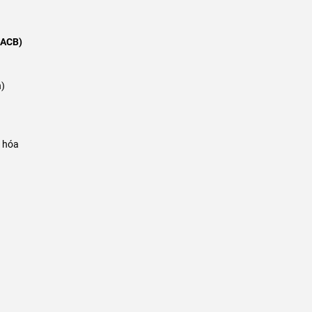
(ACB)
h)
g hóa