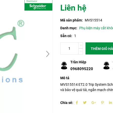
Liên hệ
Mã sản phẩm:
MVS15514
Danh mục:
Phụ kiện máy cắt khô
Sẵn có:
1
THÊM GIỎ H
Trần Hiệp
0968095220
Mô tả
MVS15514 ET2.0 Trip System Schne
và bảo vệ quá tải, ngắn mạch chín
Chia sẻ: