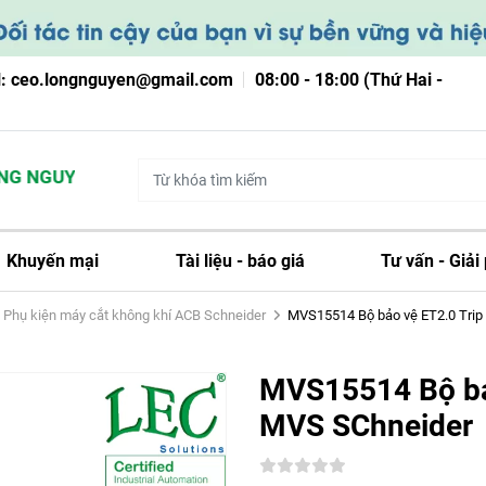
l: ceo.longnguyen@gmail.com
08:00 - 18:00 (Thứ Hai -
NGUYỄN
Khuyến mại
Tài liệu - báo giá
Tư vấn - Giải
Phụ kiện máy cắt không khí ACB Schneider
MVS15514 Bộ bảo vệ ET2.0 Trip 
MVS15514 Bộ bả
MVS SChneider