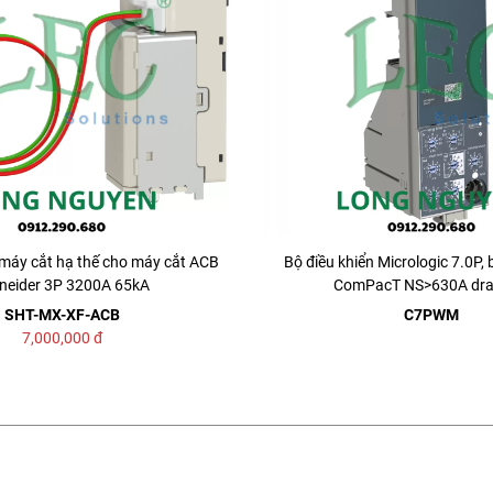
máy cắt hạ thế cho máy cắt ACB
Bộ điều khiển Micrologic 7.0P, 
neider 3P 3200A 65kA
ComPacT NS>630A dr
SHT-MX-XF-ACB
C7PWM
7,000,000
đ