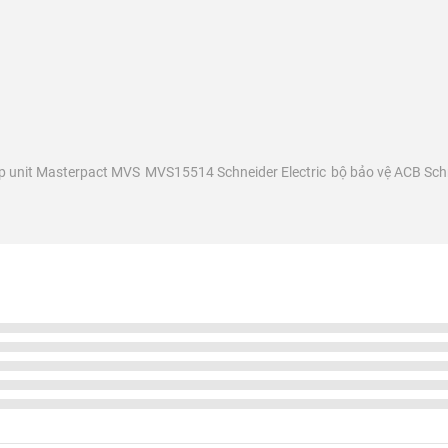
ip unit Masterpact MVS
MVS15514 Schneider Electric
bộ bảo vệ ACB Sch