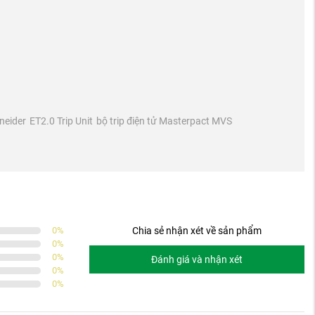
neider
ET2.0 Trip Unit
bộ trip điện tử Masterpact MVS
0
%
Chia sẻ nhận xét về sản phẩm
0
%
0
%
Đánh giá và nhận xét
0
%
0
%