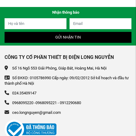
Nhận thông báo
GỬI NHẬN TIN
CÔNG TY CỔ PHẦN THIẾT BỊ ĐIỆN LONG NGUYỄN
Số 16 Ngõ 553 Giải Phóng, Giáp Bát, Hoàng Mai, Hà Nội
Số ĐKKD: 0105786990 Cấp ngày: 09/02/2012 Sở kế hoạch và đầu tư
thành phố Hà Nội
024.35409147
0968095220 -0968095221 - 0912290680
ceo.longnguyen@gmail.com