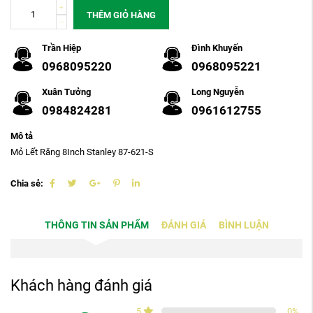
THÊM GIỎ HÀNG
Trần Hiệp
Đình Khuyến
0968095220
0968095221
Xuân Tưởng
Long Nguyễn
0984824281
0961612755
Mô tả
Mỏ Lết Răng 8Inch Stanley 87-621-S
Chia sẻ:
THÔNG TIN SẢN PHẨM
ĐÁNH GIÁ
BÌNH LUẬN
Khách hàng đánh giá
5
0
%