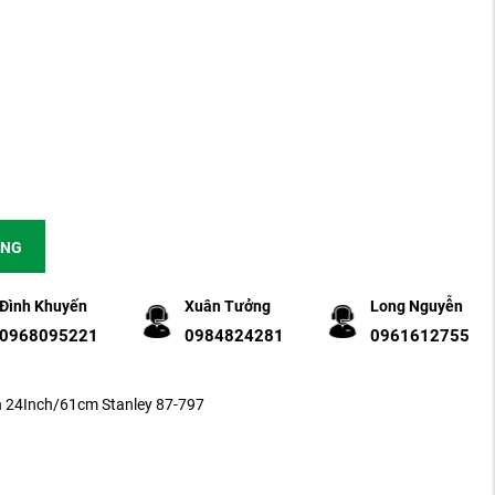
ÀNG
Đình Khuyến
Xuân Tưởng
Long Nguyễn
0968095221
0984824281
0961612755
 24Inch/61cm Stanley 87-797