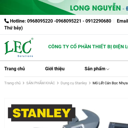
Hotline: 0968095220 -0968095221 - 0912290680
Emai
Thứ bảy)
CÔNG TY CỔ PHẦN THIẾT BỊ ĐIỆN LON
Trang chủ
Giới thiệu
Sản phẩm
Trang chủ
SẢN PHẨM KHÁC
Dụng cụ Stanley
Mỏ Lết Cán Bọc Nhựa 