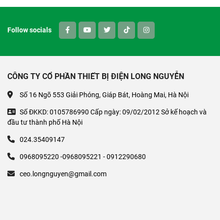
Follow socials
CÔNG TY CỔ PHẦN THIẾT BỊ ĐIỆN LONG NGUYỄN
Số 16 Ngõ 553 Giải Phóng, Giáp Bát, Hoàng Mai, Hà Nội
Số ĐKKD: 0105786990 Cấp ngày: 09/02/2012 Sở kế hoạch và
đầu tư thành phố Hà Nội
024.35409147
0968095220 -0968095221 - 0912290680
ceo.longnguyen@gmail.com