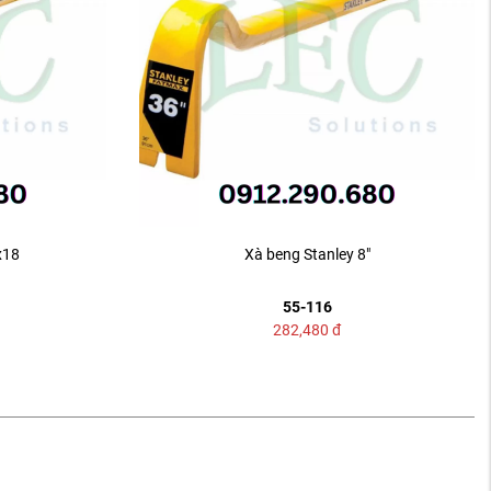
x18
Xà beng Stanley 8"
55-116
282,480
đ