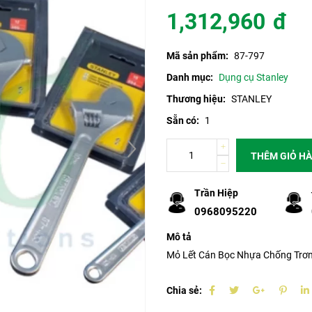
1,312,960
đ
Mã sản phẩm:
87-797
Danh mục:
Dụng cụ Stanley
Thương hiệu:
STANLEY
Sẵn có:
1
THÊM GIỎ H
Trần Hiệp
0968095220
Mô tả
Mỏ Lết Cán Bọc Nhựa Chống Trơn
Chia sẻ: