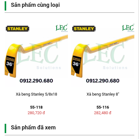
Sản phẩm cùng loại
M
Xà beng Stanley 5/8x18
Xà beng Stanley 8"
55-118
55-116
280,720
đ
282,480
đ
Sản phẩm đã xem