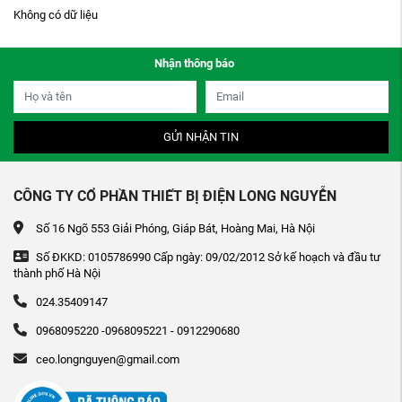
Không có dữ liệu
Nhận thông báo
GỬI NHẬN TIN
CÔNG TY CỔ PHẦN THIẾT BỊ ĐIỆN LONG NGUYỄN
Số 16 Ngõ 553 Giải Phóng, Giáp Bát, Hoàng Mai, Hà Nội
Số ĐKKD: 0105786990 Cấp ngày: 09/02/2012 Sở kế hoạch và đầu tư
thành phố Hà Nội
024.35409147
0968095220 -0968095221 - 0912290680
ceo.longnguyen@gmail.com