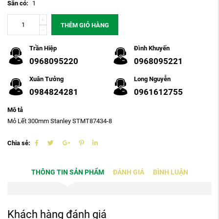
Sẵn có:
1
THÊM GIỎ HÀNG
Trần Hiệp
Đình Khuyến
0968095220
0968095221
Xuân Tưởng
Long Nguyễn
0984824281
0961612755
Mô tả
Mỏ Lết 300mm Stanley STMT87434-8
Chia sẻ:
THÔNG TIN SẢN PHẨM
ĐÁNH GIÁ
BÌNH LUẬN
Khách hàng đánh giá