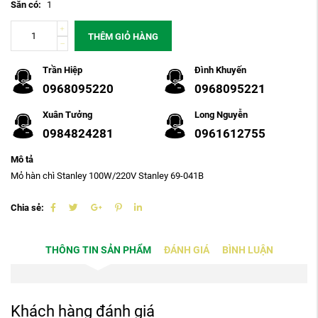
Sẵn có:
1
THÊM GIỎ HÀNG
Trần Hiệp
Đình Khuyến
0968095220
0968095221
Xuân Tưởng
Long Nguyễn
0984824281
0961612755
Mô tả
Mỏ hàn chì Stanley 100W/220V Stanley 69-041B
Chia sẻ:
THÔNG TIN SẢN PHẨM
ĐÁNH GIÁ
BÌNH LUẬN
Khách hàng đánh giá