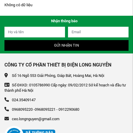
Không có dữ liệu
Nhận thông báo
GỬI NHẬN TIN
CÔNG TY CỔ PHẦN THIẾT BỊ ĐIỆN LONG NGUYỄN
Số 16 Ngõ 553 Giải Phóng, Giáp Bát, Hoàng Mai, Hà Nội
Số ĐKKD: 0105786990 Cấp ngày: 09/02/2012 Sở kế hoạch và đầu tư
thành phố Hà Nội
024.35409147
0968095220 -0968095221 - 0912290680
ceo.longnguyen@gmail.com