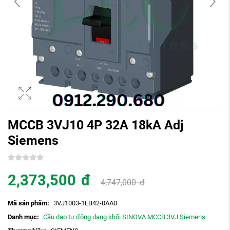
MCCB 3VJ10 4P 32A 18kA Adj
Siemens
2,373,500
đ
4,747,000
đ
Mã sản phẩm:
3VJ1003-1EB42-0AA0
Danh mục:
Cầu dao tự động dạng khối SINOVA MCCB 3VJ Siemens