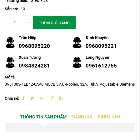
Thương hiệu:
SIEMENS
Sẵn có:
10
THÊM GIỎ HÀNG
Trần Hiệp
Đình Khuyến
0968095220
0968095221
Xuân Tưởng
Long Nguyễn
0984824281
0961612755
Mô tả
3VJ1003-1EB42-0AA0 MCCB 3VJ, 4-poles, 32A, 18kA, Adjustable Siemens
Chia sẻ:
THÔNG TIN SẢN PHẨM
ĐÁNH GIÁ
BÌNH LUẬN