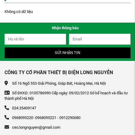
Không có dữ liệu
Nhận thông báo
GỬI NHẬN TIN
CÔNG TY CỔ PHẦN THIẾT BỊ ĐIỆN LONG NGUYỄN
Số 16 Ngõ 553 Giải Phóng, Giáp Bát, Hoàng Mai, Hà Nội
Số ĐKKD: 0105786990 Cấp ngày: 09/02/2012 Sở kế hoạch và đầu tư
thành phố Hà Nội
024.35409147
0968095220 -0968095221 - 0912290680
ceo.longnguyen@gmail.com