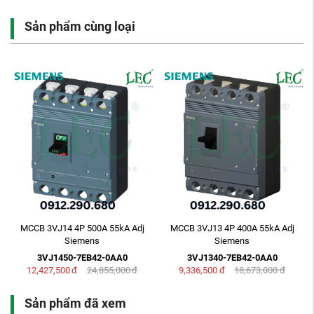
Sản phẩm cùng loại
MCCB 3VJ14 4P 500A 55kA Adj
MCCB 3VJ13 4P 400A 55kA Adj
Siemens
Siemens
3VJ1450-7EB42-0AA0
3VJ1340-7EB42-0AA0
12,427,500
đ
24,855,000
đ
9,336,500
đ
18,673,000
đ
Sản phẩm đã xem