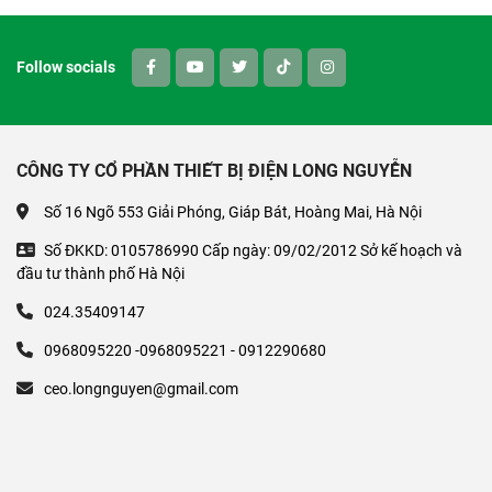
Follow socials
CÔNG TY CỔ PHẦN THIẾT BỊ ĐIỆN LONG NGUYỄN
Số 16 Ngõ 553 Giải Phóng, Giáp Bát, Hoàng Mai, Hà Nội
Số ĐKKD: 0105786990 Cấp ngày: 09/02/2012 Sở kế hoạch và
đầu tư thành phố Hà Nội
024.35409147
0968095220 -0968095221 - 0912290680
ceo.longnguyen@gmail.com