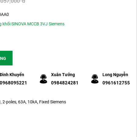
,057,000
đ
0AA0
g khối SINOVA MCCB 3VJ Siemens
ÀNG
Đình Khuyến
Xuân Tưởng
Long Nguyễn
0968095221
0984824281
0961612755
-poles, 63A, 10kA, Fixed Siemens