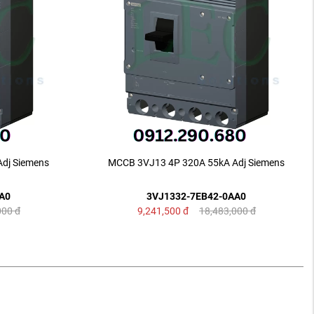
dj Siemens
MCCB 3VJ13 4P 320A 55kA Adj Siemens
A0
3VJ1332-7EB42-0AA0
000
đ
9,241,500
đ
18,483,000
đ