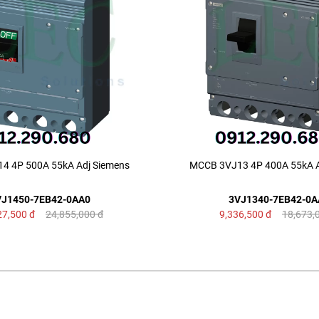
4 4P 500A 55kA Adj Siemens
MCCB 3VJ13 4P 400A 55kA A
VJ1450-7EB42-0AA0
3VJ1340-7EB42-0A
27,500
đ
24,855,000
đ
9,336,500
đ
18,673,