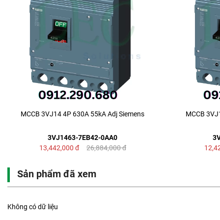
MCCB 3VJ14 4P 630A 55kA Adj Siemens
MCCB 3VJ1
3VJ1463-7EB42-0AA0
3
13,442,000
đ
26,884,000
đ
12,4
Sản phẩm đã xem
Không có dữ liệu