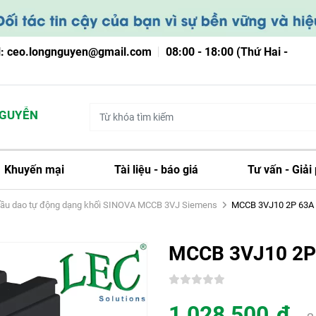
l: ceo.longnguyen@gmail.com
08:00 - 18:00 (Thứ Hai -
YỄN
Khuyến mại
Tài liệu - báo giá
Tư vấn - Giải
ầu dao tự động dạng khối SINOVA MCCB 3VJ Siemens
MCCB 3VJ10 2P 63A 
MCCB 3VJ10 2P 
1,028,500
đ