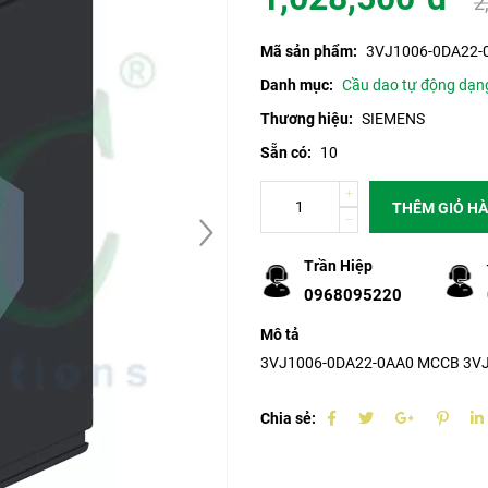
2
Mã sản phẩm:
3VJ1006-0DA22-
Danh mục:
Cầu dao tự động dạn
Thương hiệu:
SIEMENS
Sẵn có:
10
THÊM GIỎ H
Trần Hiệp
0968095220
Mô tả
3VJ1006-0DA22-0AA0 MCCB 3VJ, 2
Chia sẻ: