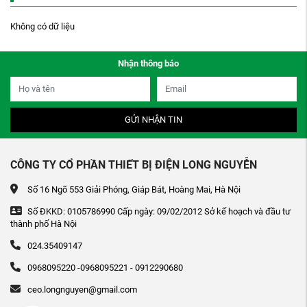
Không có dữ liệu
Nhận thông báo
GỬI NHẬN TIN
CÔNG TY CỔ PHẦN THIẾT BỊ ĐIỆN LONG NGUYỄN
Số 16 Ngõ 553 Giải Phóng, Giáp Bát, Hoàng Mai, Hà Nội
Số ĐKKD: 0105786990 Cấp ngày: 09/02/2012 Sở kế hoạch và đầu tư
thành phố Hà Nội
024.35409147
0968095220 -0968095221 - 0912290680
ceo.longnguyen@gmail.com