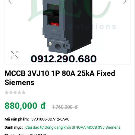
MCCB 3VJ10 1P 80A 25kA Fixed
Siemens
880,000
đ
1,760,000
đ
Mã sản phẩm:
3VJ1008-3DA12-0AA0
Danh mục:
Cầu dao tự động dạng khối SINOVA MCCB 3VJ Siemens