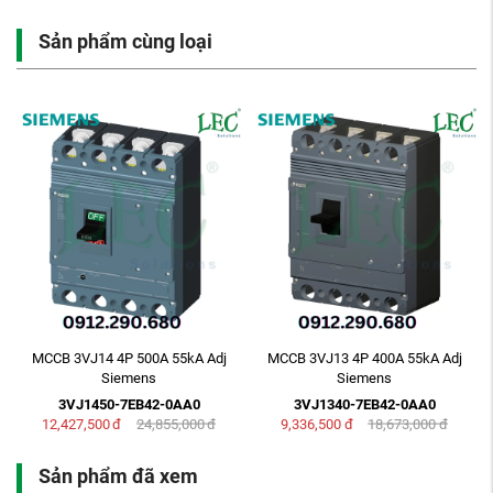
Sản phẩm cùng loại
MCCB 3VJ14 4P 500A 55kA Adj
MCCB 3VJ13 4P 400A 55kA Adj
Siemens
Siemens
3VJ1450-7EB42-0AA0
3VJ1340-7EB42-0AA0
12,427,500
đ
24,855,000
đ
9,336,500
đ
18,673,000
đ
Sản phẩm đã xem