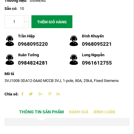
Thương hiệu:
SIEMENS
Sẵn có:
10
THÊM GIỎ HÀNG
Trần Hiệp
Đình Khuyến
0968095220
0968095221
Xuân Tưởng
Long Nguyễn
0984824281
0961612755
Mô tả
3VJ1008-3DA12-0AA0 MCCB 3VJ, 1-pole, 80A, 25kA, Fixed Siemens
Chia sẻ:
THÔNG TIN SẢN PHẨM
ĐÁNH GIÁ
BÌNH LUẬN