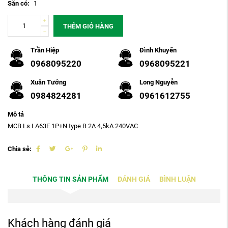
Sẵn có:
1
THÊM GIỎ HÀNG
Trần Hiệp
Đình Khuyến
0968095220
0968095221
Xuân Tưởng
Long Nguyễn
0984824281
0961612755
Mô tả
MCB Ls LA63E 1P+N type B 2A 4,5kA 240VAC
Chia sẻ:
THÔNG TIN SẢN PHẨM
ĐÁNH GIÁ
BÌNH LUẬN
Khách hàng đánh giá