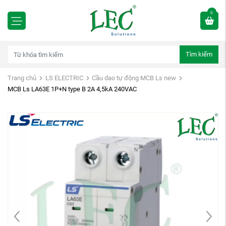
0
Tìm kiếm
Trang chủ
LS ELECTRIC
Cầu dao tự động MCB Ls new
MCB Ls LA63E 1P+N type B 2A 4,5kA 240VAC