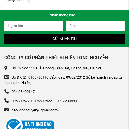
Nhận thông báo
GỬI NHẬN TIN
CÔNG TY CỔ PHẦN THIẾT BỊ ĐIỆN LONG NGUYỄN
Số 16 Ngõ 553 Giải Phóng, Giáp Bát, Hoàng Mai, Hà Nội
Số ĐKKD: 0105786990 Cấp ngày: 09/02/2012 Sở kế hoạch và đầu tư
thành phố Hà Nội
024.35409147
0968095220 -0968095221 - 0912290680
ceo.longnguyen@gmail.com