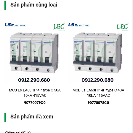
Sản phẩm cùng loại
MCB Ls LA63HP 4P type C 50A
MCB Ls LA63HP 4P type C 40A
10kA 415VAC
10kA 415VAC
90770079C0
90770078C0
Sản phẩm đã xem
Không có dữ liệu