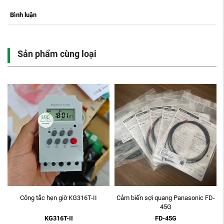
Bình luận
Sản phẩm cùng loại
o
Công tắc hẹn giờ KG316T-II
Cảm biến sợi quang Panasonic FD-
45G
KG316T-II
FD-45G