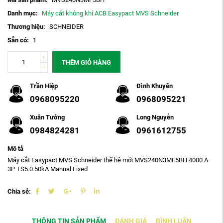
Danh mục:
Máy cắt không khí ACB Easypact MVS Schneider
Thương hiệu:
SCHNEIDER
Sẵn có:
1
THÊM GIỎ HÀNG
Trần Hiệp
Đình Khuyến
0968095220
0968095221
Xuân Tưởng
Long Nguyễn
0984824281
0961612755
Mô tả
Máy cắt Easypact MVS Schneider thế hệ mới MVS240N3MF5BH 4000 A
3P TS5.0 50kA Manual Fixed
Chia sẻ:
THÔNG TIN SẢN PHẨM
ĐÁNH GIÁ
BÌNH LUẬN