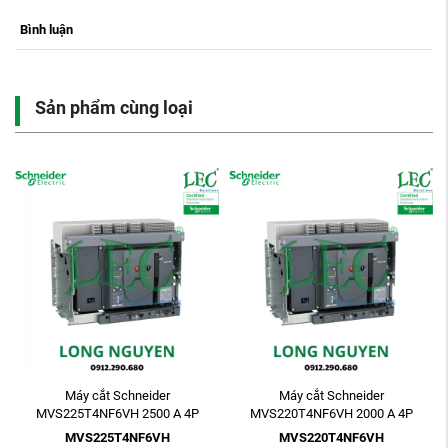
Bình luận
Sản phẩm cùng loại
Máy cắt Schneider
Máy cắt Schneider
MVS225T4NF6VH 2500 A 4P
MVS220T4NF6VH 2000 A 4P
ETV6G 85kA Electric Fixed
ETV6G 85kA Electric Fixed
MVS225T4NF6VH
MVS220T4NF6VH