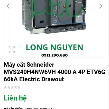
Máy cắt Schneider
MVS240H4NW6VH 4000 A 4P ETV6G
66kA Electric Drawout
Liên hệ
Mã sản phẩm:
MVS240H4NW6VH