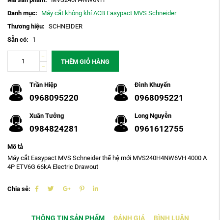
Danh mục:
Máy cắt không khí ACB Easypact MVS Schneider
Thương hiệu:
SCHNEIDER
Sẵn có:
1
THÊM GIỎ HÀNG
Trần Hiệp
Đình Khuyến
0968095220
0968095221
Xuân Tưởng
Long Nguyễn
0984824281
0961612755
Mô tả
Máy cắt Easypact MVS Schneider thế hệ mới MVS240H4NW6VH 4000 A
4P ETV6G 66kA Electric Drawout
Chia sẻ:
THÔNG TIN SẢN PHẨM
ĐÁNH GIÁ
BÌNH LUẬN