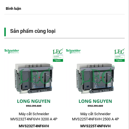
Bình luận
Sản phẩm cùng loại
Máy cắt Schneider
Máy cắt Schneider
MVS232T4NF6VH 3200 A 4P
MVS225T4NF6VH 2500 A 4P
ETV6G 85kA Electric Fixed
ETV6G 85kA Electric Fixed
MVS232T4NF6VH
MVS225T4NF6VH