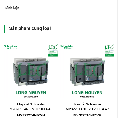
Bình luận
Sản phẩm cùng loại
Máy cắt Schneider
Máy cắt Schneider
MVS232T4NF6VH 3200 A 4P
MVS225T4NF6VH 2500 A 4P
ETV6G 85kA Electric Fixed
ETV6G 85kA Electric Fixed
MVS232T4NF6VH
MVS225T4NF6VH