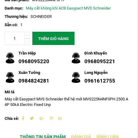
Danh mục:
Máy cắt không khí ACB Easypact MVS Schneider
Thương hiệu:
SCHNEIDER
Sẵn có:
1
THÊM GIỎ HÀNG
Trần Hiệp
Đình Khuyến
0968095220
0968095221
Xuân Tưởng
Long Nguyễn
0984824281
0961612755
Mô tả
Máy cắt Easypact MVS Schneider thế hệ mới MVS225N4NF0PH 2500 A
4P 50kA Electric Fixed Unp
Chia sẻ:
THÔNG TIN SẢN PHẨM
ĐÁNH GIÁ
BÌNH LUẬN