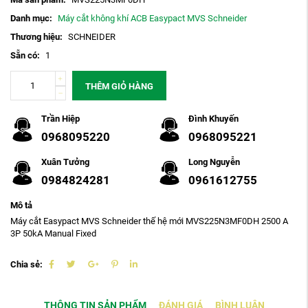
Danh mục:
Máy cắt không khí ACB Easypact MVS Schneider
Thương hiệu:
SCHNEIDER
Sẵn có:
1
THÊM GIỎ HÀNG
Trần Hiệp
Đình Khuyến
0968095220
0968095221
Xuân Tưởng
Long Nguyễn
0984824281
0961612755
Mô tả
Máy cắt Easypact MVS Schneider thế hệ mới MVS225N3MF0DH 2500 A
3P 50kA Manual Fixed
Chia sẻ:
THÔNG TIN SẢN PHẨM
ĐÁNH GIÁ
BÌNH LUẬN