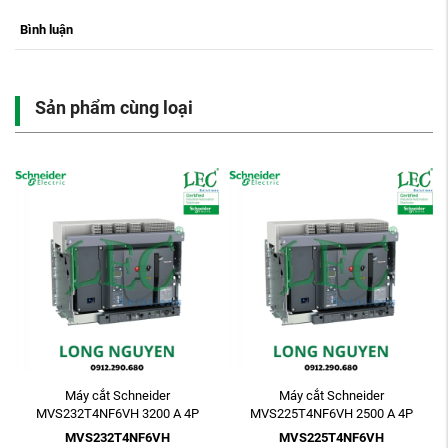
Bình luận
Sản phẩm cùng loại
Máy cắt Schneider
Máy cắt Schneider
MVS232T4NF6VH 3200 A 4P
MVS225T4NF6VH 2500 A 4P
ETV6G 85kA Electric Fixed
ETV6G 85kA Electric Fixed
MVS232T4NF6VH
MVS225T4NF6VH