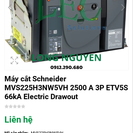
Máy cắt Schneider
MVS225H3NW5VH 2500 A 3P ETV5S
66kA Electric Drawout
Liên hệ
Mã sản phẩm:
MVS225H3NW5VH