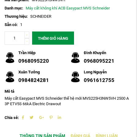
Danh mục:
Máy cắt không khí ACB Easypact MVS Schneider
Thương hiệu:
SCHNEIDER
Sẵn có:
1
THÊM GIỎ HÀNG
Trần Hiệp
Đình Khuyến
0968095220
0968095221
Xuân Tưởng
Long Nguyễn
0984824281
0961612755
Mô tả
Máy cắt Easypact MVS Schneider thế hệ mới MVS225H3NW5VH 2500 A
3P ETV5S 66kA Electric Drawout
Chia sẻ:
THÔNG TIN SẢN PHẨM
ĐÁNH GIÁ
BÌNH LUẬN