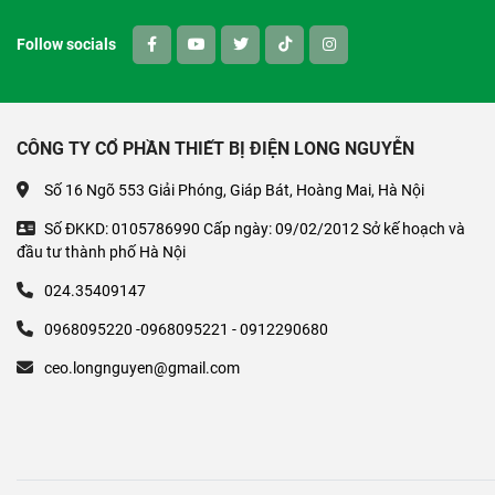
Follow socials
CÔNG TY CỔ PHẦN THIẾT BỊ ĐIỆN LONG NGUYỄN
Số 16 Ngõ 553 Giải Phóng, Giáp Bát, Hoàng Mai, Hà Nội
Số ĐKKD: 0105786990 Cấp ngày: 09/02/2012 Sở kế hoạch và
đầu tư thành phố Hà Nội
024.35409147
0968095220 -0968095221 - 0912290680
ceo.longnguyen@gmail.com