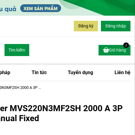
Đăng ký
Đăng nhập
0
Tìm kiếm
Giỏ hàng
 pháp
Tin tức
Tuyển dụng
Liên hệ
0N3MF2SH 2000 A 3P ...
ider MVS220N3MF2SH 2000 A 3P
nual Fixed