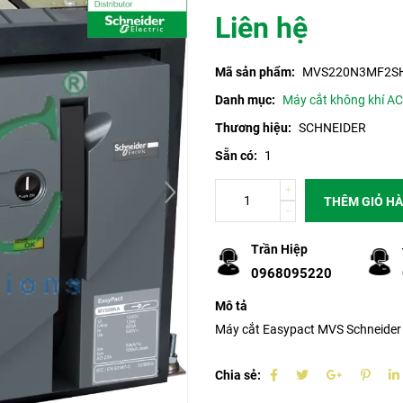
Liên hệ
Mã sản phẩm:
MVS220N3MF2S
Danh mục:
Máy cắt không khí A
Thương hiệu:
SCHNEIDER
Sẵn có:
1
THÊM GIỎ H
Trần Hiệp
0968095220
Mô tả
Máy cắt Easypact MVS Schneide
Chia sẻ: