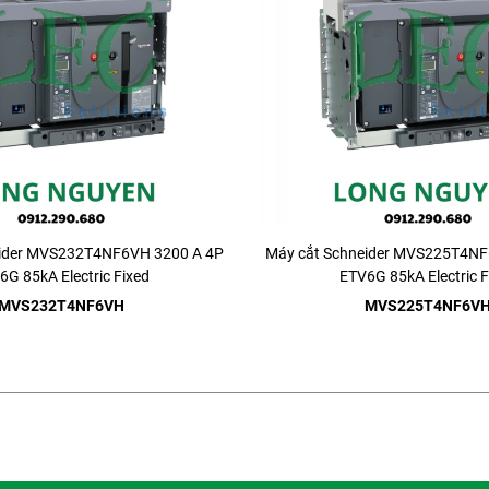
eider MVS232T4NF6VH 3200 A 4P
Máy cắt Schneider MVS225T4NF
6G 85kA Electric Fixed
ETV6G 85kA Electric F
MVS232T4NF6VH
MVS225T4NF6V