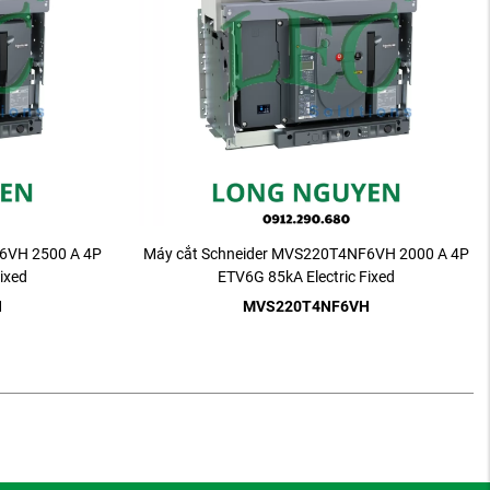
6VH 2500 A 4P
Máy cắt Schneider MVS220T4NF6VH 2000 A 4P
ixed
ETV6G 85kA Electric Fixed
H
MVS220T4NF6VH