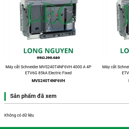
Máy cắt Schneider MVS240T4NF6VH 4000 A 4P
Máy cắt Schn
ETV6G 85kA Electric Fixed
ETV
MVS240T4NF6VH
Sản phẩm đã xem
Không có dữ liệu