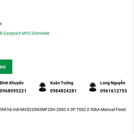
H
CB Easypact MVS Schneider
ÀNG
Đình Khuyến
Xuân Tưởng
Long Nguyễn
0968095221
0984824281
0961612755
r thế hệ mới MVS220N3MF2SH 2000 A 3P TSS2.0 50kA Manual Fixed