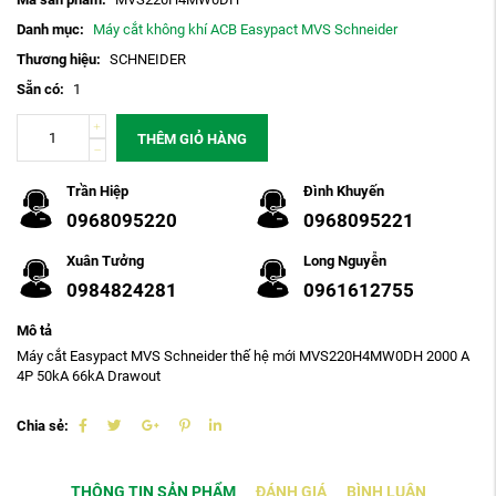
Danh mục:
Máy cắt không khí ACB Easypact MVS Schneider
Thương hiệu:
SCHNEIDER
Sẵn có:
1
THÊM GIỎ HÀNG
Trần Hiệp
Đình Khuyến
0968095220
0968095221
Xuân Tưởng
Long Nguyễn
0984824281
0961612755
Mô tả
Máy cắt Easypact MVS Schneider thế hệ mới MVS220H4MW0DH 2000 A
4P 50kA 66kA Drawout
Chia sẻ:
THÔNG TIN SẢN PHẨM
ĐÁNH GIÁ
BÌNH LUẬN