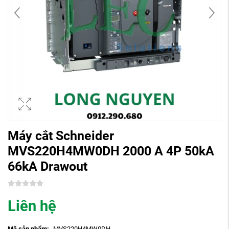
Máy cắt Schneider
MVS220H4MW0DH 2000 A 4P 50kA
66kA Drawout
Liên hệ
Mã sản phẩm:
MVS220H4MW0DH