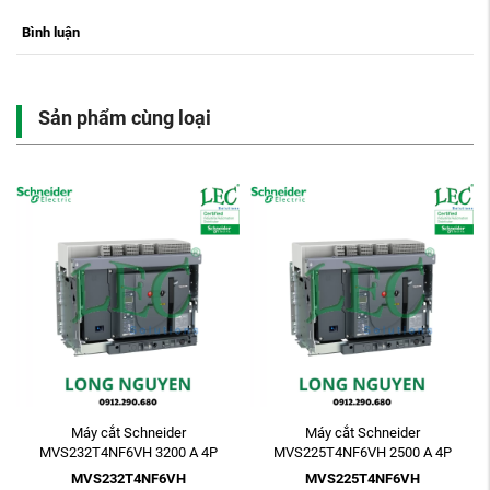
Bình luận
Sản phẩm cùng loại
Máy cắt Schneider
Máy cắt Schneider
MVS232T4NF6VH 3200 A 4P
MVS225T4NF6VH 2500 A 4P
ETV6G 85kA Electric Fixed
ETV6G 85kA Electric Fixed
MVS232T4NF6VH
MVS225T4NF6VH