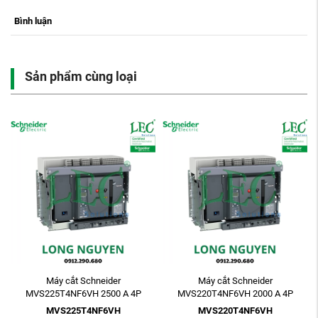
Bình luận
Sản phẩm cùng loại
Máy cắt Schneider
Máy cắt Schneider
MVS225T4NF6VH 2500 A 4P
MVS220T4NF6VH 2000 A 4P
ETV6G 85kA Electric Fixed
ETV6G 85kA Electric Fixed
MVS225T4NF6VH
MVS220T4NF6VH