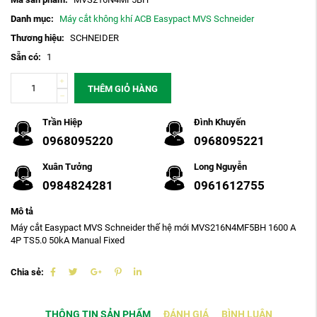
Danh mục:
Máy cắt không khí ACB Easypact MVS Schneider
Thương hiệu:
SCHNEIDER
Sẵn có:
1
THÊM GIỎ HÀNG
Trần Hiệp
Đình Khuyến
0968095220
0968095221
Xuân Tưởng
Long Nguyễn
0984824281
0961612755
Mô tả
Máy cắt Easypact MVS Schneider thế hệ mới MVS216N4MF5BH 1600 A
4P TS5.0 50kA Manual Fixed
Chia sẻ:
THÔNG TIN SẢN PHẨM
ĐÁNH GIÁ
BÌNH LUẬN