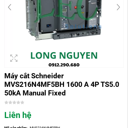
Máy cắt Schneider
MVS216N4MF5BH 1600 A 4P TS5.0
50kA Manual Fixed
Liên hệ
Mã sản phẩm:
MVS216N4MF5BH