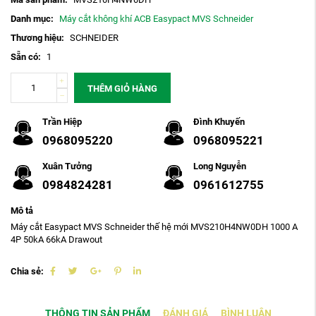
Danh mục:
Máy cắt không khí ACB Easypact MVS Schneider
Thương hiệu:
SCHNEIDER
Sẵn có:
1
THÊM GIỎ HÀNG
Trần Hiệp
Đình Khuyến
0968095220
0968095221
Xuân Tưởng
Long Nguyễn
0984824281
0961612755
Mô tả
Máy cắt Easypact MVS Schneider thế hệ mới MVS210H4NW0DH 1000 A
4P 50kA 66kA Drawout
Chia sẻ:
THÔNG TIN SẢN PHẨM
ĐÁNH GIÁ
BÌNH LUẬN