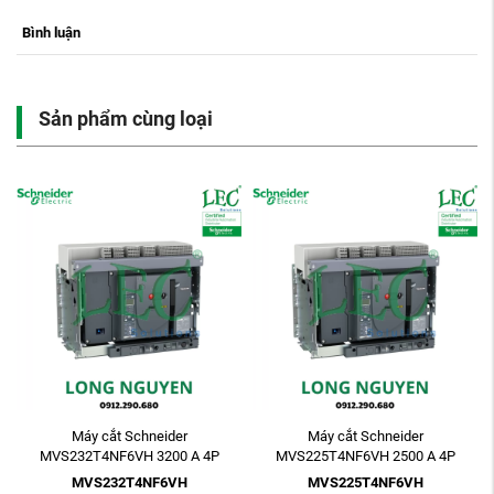
Bình luận
Sản phẩm cùng loại
Máy cắt Schneider
Máy cắt Schneider
MVS232T4NF6VH 3200 A 4P
MVS225T4NF6VH 2500 A 4P
ETV6G 85kA Electric Fixed
ETV6G 85kA Electric Fixed
MVS232T4NF6VH
MVS225T4NF6VH