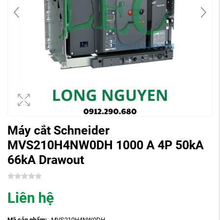
Máy cắt Schneider
MVS210H4NW0DH 1000 A 4P 50kA
66kA Drawout
Liên hệ
Mã sản phẩm:
MVS210H4NW0DH