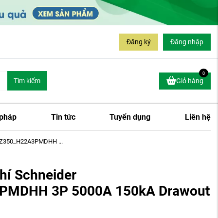
Đăng ký
Đăng nhập
0
Tìm kiếm
Giỏ hàng
 pháp
Tin tức
Tuyển dụng
Liên hệ
MTZ350_H22A3PMDHH ...
hí Schneider
MDHH 3P 5000A 150kA Drawout