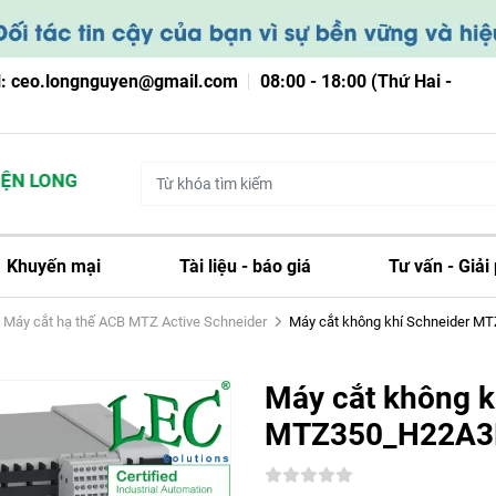
l: ceo.longnguyen@gmail.com
08:00 - 18:00 (Thứ Hai -
N LONG NGUYỄN
Khuyến mại
Tài liệu - báo giá
Tư vấn - Giải
Máy cắt hạ thế ACB MTZ Active Schneider
Máy cắt không khí Schneider 
Máy cắt không k
MTZ350_H22A3P