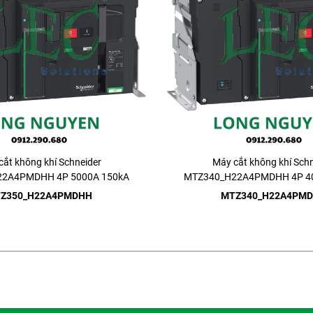
cắt không khí Schneider
Máy cắt không khí Schn
2A4PMDHH 4P 5000A 150kA
MTZ340_H22A4PMDHH 4P 4
Drawout
Drawout
Z350_H22A4PMDHH
MTZ340_H22A4PM