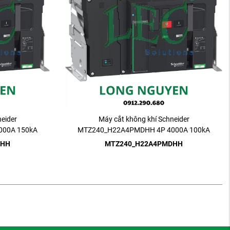
eider
Máy cắt không khí Schneider
000A 150kA
MTZ240_H22A4PMDHH 4P 4000A 100kA
Drawout
DHH
MTZ240_H22A4PMDHH