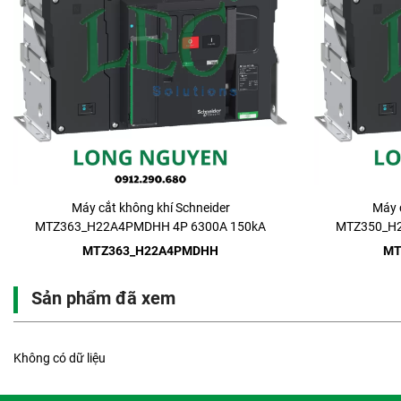
Máy cắt không khí Schneider
Máy 
MTZ363_H22A4PMDHH 4P 6300A 150kA
MTZ350_H2
Drawout
MTZ363_H22A4PMDHH
MT
Sản phẩm đã xem
Không có dữ liệu