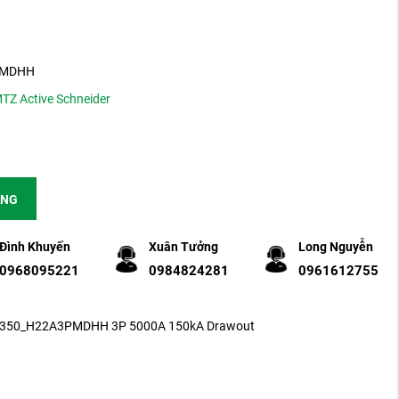
PMDHH
TZ Active Schneider
ÀNG
Đình Khuyến
Xuân Tưởng
Long Nguyễn
0968095221
0984824281
0961612755
MTZ350_H22A3PMDHH 3P 5000A 150kA Drawout