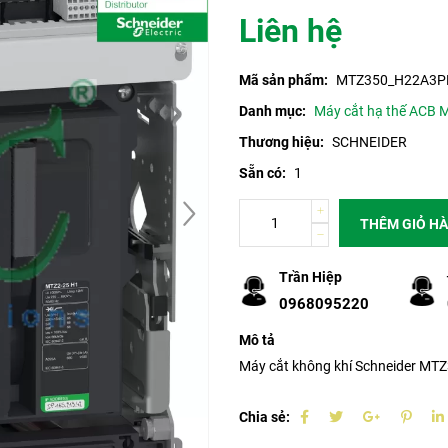
Liên hệ
Mã sản phẩm:
MTZ350_H22A3
Danh mục:
Máy cắt hạ thế ACB M
Thương hiệu:
SCHNEIDER
Sẵn có:
1
THÊM GIỎ H
Trần Hiệp
0968095220
Mô tả
Máy cắt không khí Schneider 
Chia sẻ: