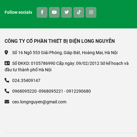
Follow socials
CÔNG TY CỔ PHẦN THIẾT BỊ ĐIỆN LONG NGUYỄN
Số 16 Ngõ 553 Giải Phóng, Giáp Bát, Hoàng Mai, Hà Nội
Số ĐKKD: 0105786990 Cấp ngày: 09/02/2012 Sở kế hoạch và
đầu tư thành phố Hà Nội
024.35409147
0968095220 -0968095221 - 0912290680
ceo.longnguyen@gmail.com