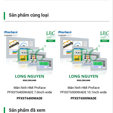
Sản phẩm cùng loại
Màn hình HMI Proface
Màn hình HMI Proface
PFXST6400WADE 7.0inch wide
PFXST6500WADE 10.1inch wide
WVGA 24VDC GP-Pro EX
WSVGA 24VDC GP-Pro EX
PFXST6400WADE
PFXST6500WADE
Sản phẩm đã xem