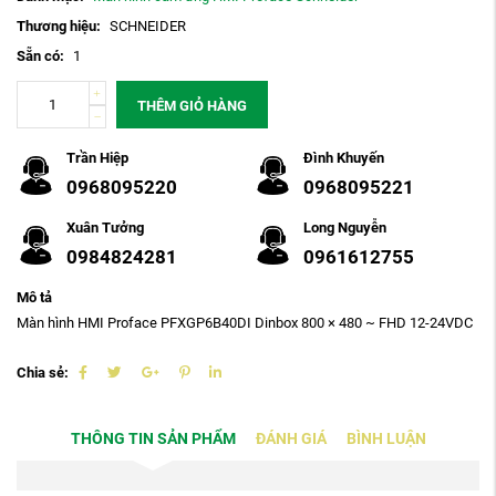
Thương hiệu:
SCHNEIDER
Sẵn có:
1
THÊM GIỎ HÀNG
Trần Hiệp
Đình Khuyến
0968095220
0968095221
Xuân Tưởng
Long Nguyễn
0984824281
0961612755
Mô tả
Màn hình HMI Proface PFXGP6B40DI Dinbox 800 × 480 ~ FHD 12-24VDC
Chia sẻ:
THÔNG TIN SẢN PHẨM
ĐÁNH GIÁ
BÌNH LUẬN