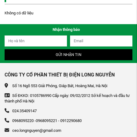
Không có dữ liệu
Nhận thông báo
GỬI NHẬN TIN
CÔNG TY CỔ PHẦN THIẾT BỊ ĐIỆN LONG NGUYỄN
Số 16 Ngõ 553 Giải Phóng, Giáp Bát, Hoàng Mai, Hà Nội
Số ĐKKD: 0105786990 Cấp ngày: 09/02/2012 Sở kế hoạch và đầu tư
thành phố Hà Nội
024.35409147
0968095220 -0968095221 - 0912290680
ceo.longnguyen@gmail.com