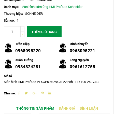
Danh mục:
Màn hình cảm ứng HMI Proface Schneider
Thương hiệu:
SCHNEIDER
Sẵn có:
1
THÊM GIỎ HÀNG
Trần Hiệp
Đình Khuyến
0968095220
0968095221
Xuân Tưởng
Long Nguyễn
0984824281
0961612755
Mô tả
Màn hình HMI Proface PFXGP6940WCAI 22inch FHD 100-240VAC
Chia sẻ:
THÔNG TIN SẢN PHẨM
ĐÁNH GIÁ
BÌNH LUẬN