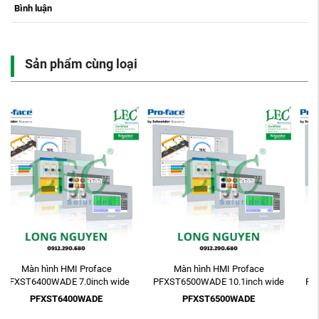
Bình luận
Sản phẩm cùng loại
Màn hình HMI Proface
Màn hình HMI Proface
PFXST6500WADE 10.1inch wide
PFXST6600WADE 12.1inch wide
WSVGA 24VDC GP-Pro EX
WXGA 24VDC GP-Pro EX
PFXST6500WADE
PFXST6600WADE