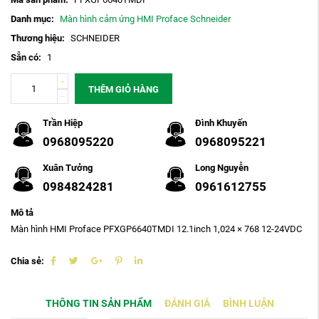
Danh mục:
Màn hình cảm ứng HMI Proface Schneider
Thương hiệu:
SCHNEIDER
Sẵn có:
1
THÊM GIỎ HÀNG
Trần Hiệp
Đình Khuyến
0968095220
0968095221
Xuân Tưởng
Long Nguyễn
0984824281
0961612755
Mô tả
Màn hình HMI Proface PFXGP6640TMDI 12.1inch 1,024 × 768 12-24VDC
Chia sẻ:
THÔNG TIN SẢN PHẨM
ĐÁNH GIÁ
BÌNH LUẬN