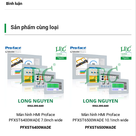
Bình luận
Sản phẩm cùng loại
Màn hình HMI Proface
Màn hình HMI Proface
PFXST6400WADE 7.0inch wide
PFXST6500WADE 10.1inch wide
WVGA 24VDC GP-Pro EX
WSVGA 24VDC GP-Pro EX
PFXST6400WADE
PFXST6500WADE